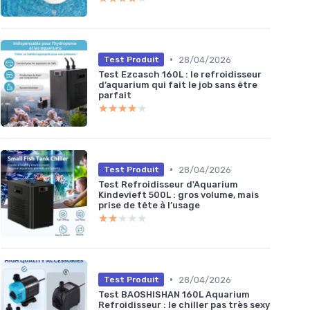
•
28/04/2026
Test Produit
Test Ezcasch 160L : le refroidisseur
d’aquarium qui fait le job sans être
parfait
★★★★★
★★★★★
•
28/04/2026
Test Produit
Test Refroidisseur d'Aquarium
Kindevieft 500L : gros volume, mais
prise de tête à l’usage
★★★★★
★★★★★
•
28/04/2026
Test Produit
Test BAOSHISHAN 160L Aquarium
Refroidisseur : le chiller pas très sexy