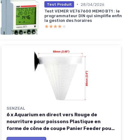
•
28/04/2026
Test Produit
Test VEMER VE767600 MEMO BT1 : le
programmateur DIN qui simplifie enfin
la gestion des horaires
★★★★★
★★★★★
SENZEAL
6 x Aquarium en direct vers Rouge de
nourriture pour poissons Plastique en
forme de cône de coupe Panier Feeder pour
nourrir Poisson