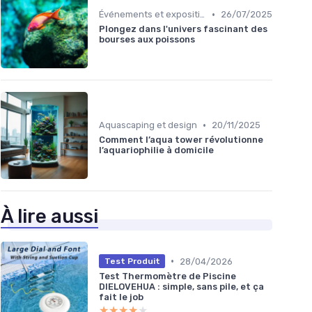
•
Événements et expositions
26/07/2025
Plongez dans l'univers fascinant des
bourses aux poissons
•
Aquascaping et design
20/11/2025
Comment l’aqua tower révolutionne
l’aquariophilie à domicile
À lire aussi
•
28/04/2026
Test Produit
Test Thermomètre de Piscine
DIELOVEHUA : simple, sans pile, et ça
fait le job
★★★★★
★★★★★