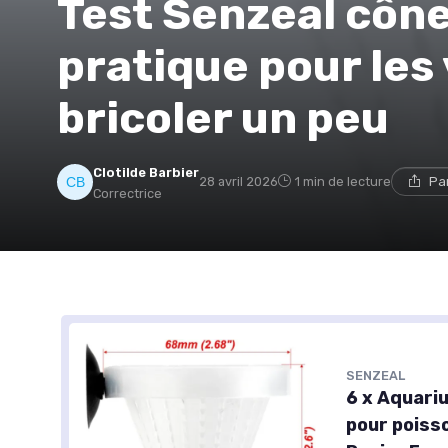
Test Senzeal cône
pratique pour les 
bricoler un peu
Clotilde Barbier
28 avril 2026
1 min de lecture
Pa
Correctrice
SENZEAL
6 x Aquari
pour poiss