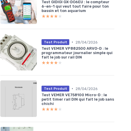
Test GIDIGI GX-DO6EU : le compteur
6-en-1 qui veut tout faire pour ton
bassin et ton aquarium
★★★★★
★★★★★
•
28/04/2026
Test Produit
Test VEMER VP882500 ARVO-D : le
programmateur journalier simple qui
fait le job sur rail DIN
★★★★★
★★★★★
•
28/04/2026
Test Produit
Test VEMER VE758100 Micro-D : le
petit timer rail DIN qui fait le job sans
chichi
★★★★★
★★★★★