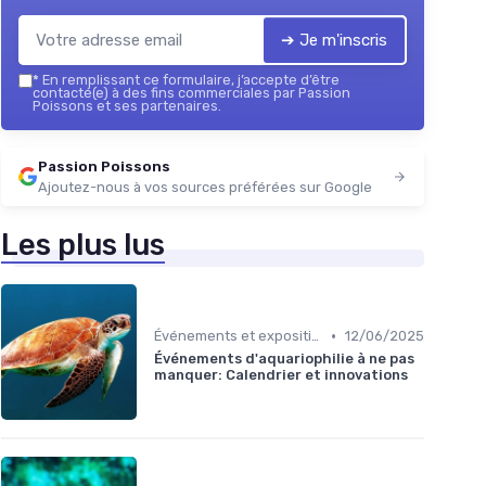
➔ Je m'inscris
*
En remplissant ce formulaire, j’accepte d’être
contacté(e) à des fins commerciales par Passion
Poissons et ses partenaires.
Passion Poissons
Ajoutez-nous à vos sources préférées sur Google
Les plus lus
•
Événements et expositions
12/06/2025
Événements d'aquariophilie à ne pas
manquer: Calendrier et innovations