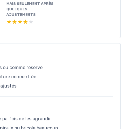
MAIS SEULEMENT APRÈS
QUELQUES
AJUSTEMENTS
★★★★★
★★★★★
cs ou comme réserve
riture concentrée
 ajustés
e parfois de les agrandir
anipule ou bricole beaucoup