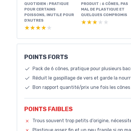
QUOTIDIEN : PRATIQUE
PRODUIT : 6 CÔNES, PAS
POUR CERTAINS
MAL DE PLASTIQUE ET
POISSONS, INUTILE POUR
QUELQUES COMPROMIS
D’AUTRES
★★★★★
★★★★★
★★★★★
★★★★★
POINTS FORTS
Pack de 6 cônes, pratique pour plusieurs ba
Réduit le gaspillage de vers et garde la nour
Bon rapport quantité/prix une fois les cônes
POINTS FAIBLES
Trous souvent trop petits d’origine, nécessit
Plastique assez fin et un peu fragile si on m