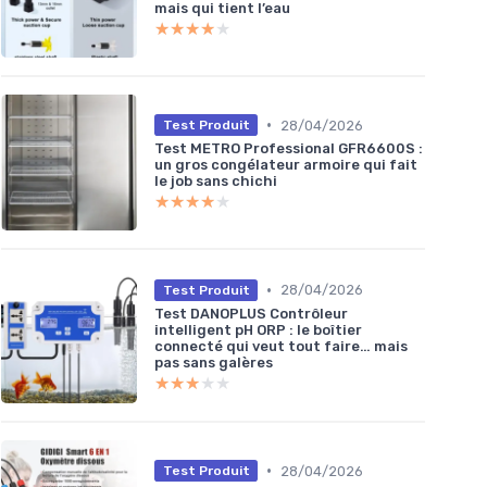
mais qui tient l’eau
★★★★★
★★★★★
•
28/04/2026
Test Produit
Test METRO Professional GFR6600S :
un gros congélateur armoire qui fait
le job sans chichi
★★★★★
★★★★★
•
28/04/2026
Test Produit
Test DANOPLUS Contrôleur
intelligent pH ORP : le boîtier
connecté qui veut tout faire… mais
pas sans galères
★★★★★
★★★★★
•
28/04/2026
Test Produit