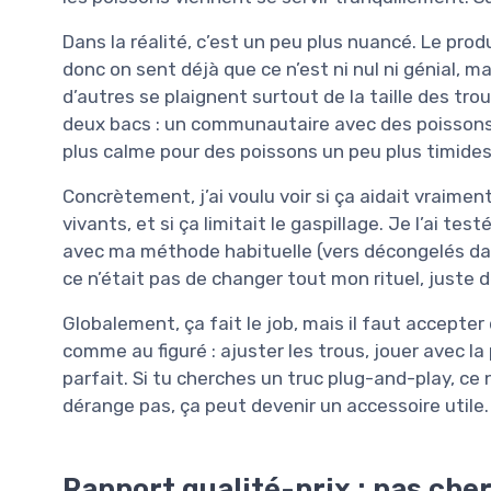
Dans la réalité, c’est un peu plus nuancé. Le pr
donc on sent déjà que ce n’est ni nul ni génial, ma
d’autres se plaignent surtout de la taille des trous 
deux bacs : un communautaire avec des poissons 
plus calme pour des poissons un peu plus timides
Concrètement, j’ai voulu voir si ça aidait vraimen
vivants, et si ça limitait le gaspillage. Je l’ai t
avec ma méthode habituelle (vers décongelés dan
ce n’était pas de changer tout mon rituel, juste de 
Globalement, ça fait le job, mais il faut accepte
comme au figuré : ajuster les trous, jouer avec la
parfait. Si tu cherches un truc plug-and-play, ce 
dérange pas, ça peut devenir un accessoire utile.
Rapport qualité-prix : pas cher