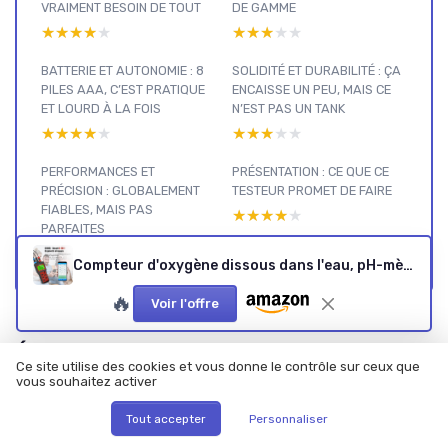
VRAIMENT BESOIN DE TOUT
DE GAMME
★★★★★
★★★★★
★★★★★
★★★★★
BATTERIE ET AUTONOMIE : 8
SOLIDITÉ ET DURABILITÉ : ÇA
PILES AAA, C’EST PRATIQUE
ENCAISSE UN PEU, MAIS CE
ET LOURD À LA FOIS
N’EST PAS UN TANK
★★★★★
★★★★★
★★★★★
★★★★★
PERFORMANCES ET
PRÉSENTATION : CE QUE CE
PRÉCISION : GLOBALEMENT
TESTEUR PROMET DE FAIRE
FIABLES, MAIS PAS
★★★★★
★★★★★
PARFAITES
★★★★★
★★★★★
Compteur d'oxygène dissous dans l'eau, pH-mètre intelligent 6 en 1 DO, testeur portable pH DO Salt EC TDS pour étang de Koi, aquaculture, moniteur d'environnement
🔥
Voir l'offre
Éclairage &
Ce site utilise des cookies et vous donne le contrôle sur ceux que
électricité :
vous souhaitez activer
voir nos
Tout accepter
Personnaliser
autres
Voir tous les tests Éclairage & électricité →
tests et