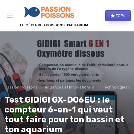
Panneau de gestion des cookies
TOPs
LE MÉDIA DES POISSONS D'AQUARIUM
Passion Poissons
Tendances et Innovations aquariophilie
Technologies d'
Test GIDIGI GX-DO6EU : le
compteur 6-en-1 qui veut
tout faire pour ton bassin et
ton aquarium