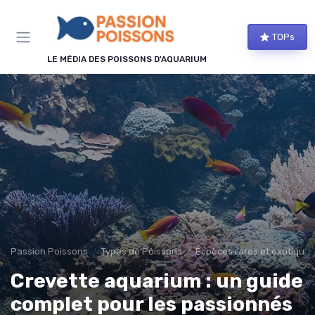
Panneau de gestion des cookies
TOPs
LE MÉDIA DES POISSONS D'AQUARIUM
Passion Poissons
Types de Poissons
Espèces rares et exotiques
Crevette aquarium : un guide
complet pour les passionnés