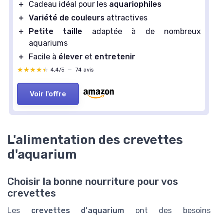
＋
Cadeau idéal pour les
aquariophiles
＋
Variété de couleurs
attractives
＋
Petite taille
adaptée à de nombreux
aquariums
＋
Facile à
élever
et
entretenir
★★★★★
★★★★★
4,4/5
—
74 avis
Voir l'offre
L'alimentation des crevettes
d'aquarium
Choisir la bonne nourriture pour vos
crevettes
Les
crevettes d'aquarium
ont des besoins