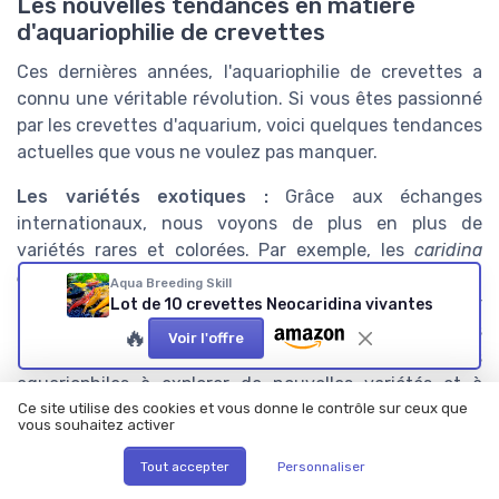
Les nouvelles tendances en matière
d'aquariophilie de crevettes
Ces dernières années, l'aquariophilie de crevettes a
connu une véritable révolution. Si vous êtes passionné
par les crevettes d'aquarium, voici quelques tendances
actuelles que vous ne voulez pas manquer.
Les variétés exotiques :
Grâce aux échanges
internationaux, nous voyons de plus en plus de
variétés rares et colorées. Par exemple, les
caridina
cantonensis
'Red Crystal' et 'Black Crystal' sont
Aqua Breeding Skill
devenues extrêmement populaires, notamment pour
Lot de 10 crevettes Neocaridina vivantes
leur beauté et leurs motifs uniques. Des experts
🔥
Voir l'offre
comme Takashi Amano ont même poussé les
aquariophiles à explorer de nouvelles variétés et à
créer de magnifiques aquascapes.
Ce site utilise des cookies et vous donne le contrôle sur ceux que
vous souhaitez activer
Les aquariums nano :
Les aquariums de petite taille,
Tout accepter
Personnaliser
souvent entre 10 et 30 litres, gagnent en popularité. Ils