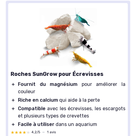
Roches SunGrow pour Écrevisses
＋
Fournit du magnésium
pour améliorer la
couleur
＋
Riche en calcium
qui aide à la perte
＋
Compatible
avec les écrevisses, les escargots
et plusieurs types de crevettes
＋
Facile à utiliser
dans un aquarium
★★★★★
★★★★★
4,2/5
—
1 avis