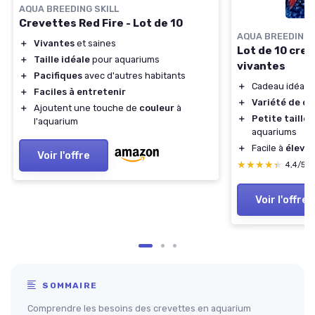
AQUA BREEDING SKILL
Crevettes Red Fire - Lot de 10
AQUA BREEDING 
＋
Vivantes
et saines
Lot de 10 cre
＋
Taille idéale
pour aquariums
vivantes
＋
Pacifiques
avec d'autres habitants
＋
Cadeau idéal p
＋
Faciles à entretenir
＋
Variété de co
＋
Ajoutent une touche de
couleur
à
＋
Petite taille
a
l'aquarium
aquariums
＋
Facile à
élever
Voir l'offre
★★★★★
★★★★★
4,4/5
Voir l'offre
SOMMAIRE
Comprendre les besoins des crevettes en aquarium