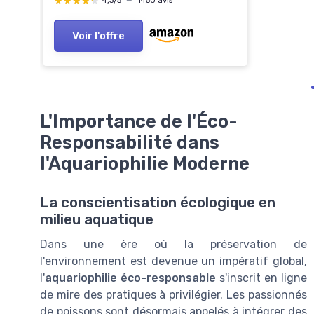
★★★★★
★★★★★
4,3/5
—
1450 avis
Voir l'offre
L'Importance de l'Éco-
Responsabilité dans
l'Aquariophilie Moderne
La conscientisation écologique en
milieu aquatique
Dans une ère où la préservation de
l'environnement est devenue un impératif global,
l'
aquariophilie éco-responsable
s'inscrit en ligne
de mire des pratiques à privilégier. Les passionnés
de poissons sont désormais appelés à intégrer des