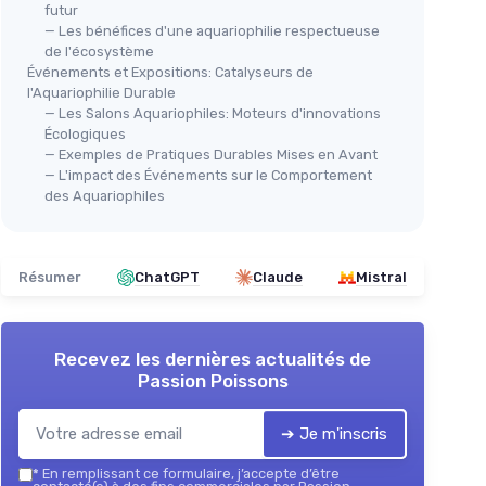
futur
— Les bénéfices d'une aquariophilie respectueuse
de l'écosystème
Événements et Expositions: Catalyseurs de
l'Aquariophilie Durable
— Les Salons Aquariophiles: Moteurs d'innovations
Écologiques
— Exemples de Pratiques Durables Mises en Avant
que
PYPABL
— L'impact des Événements sur le Comportement
Filtre à Éponge pour Aquarium
des Aquariophiles
150L
rieur
＋
Filtration efficace
avec 4 éponges
filtrantes
Résumer
ChatGPT
Claude
Mistral
🔥
＋
Silencieux
pendant son
fonctionnement
Cla
＋
Inclut des billes en céramique
pour
118
un meilleur traitement
Recevez les dernières actualités de
＋
＋
Conçu pour les tortues
et aquariums
Passion Poissons
＋
jusqu'à 150L
＋
★★★★★
★★★★★
4,2/5
—
15 avis
➔ Je m'inscris
＋
F
*
En remplissant ce formulaire, j’accepte d’être
Voir l'offre