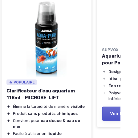
SUPVOX
Aquarium de B
pour Poissons
＋
Design élégan
＋
Idéal pour les
🔥 POPULAIRE
＋
Éco responsab
Clarificateur d’eau aquarium
＋
Polyvalent
pou
118ml – MICROBE-LIFT
intérieures
＋
Élimine la turbidité de manière
visibile
Voir l'offre
＋
Produit
sans produits chimiques
＋
Convient pour
eau douce & eau de
mer
＋
Facile à utiliser en
liquide