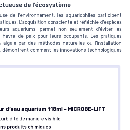
ectueuse de l'écosystème
use de l'environnement, les aquariophiles participent
iques. L'acquisition consciente et réfléchie d'espèces
leurs aquariums, permet non seulement d'éviter les
un havre de paix pour leurs occupants. Les pratiques
n algale par des méthodes naturelles ou l'installation
Céramique
PYPABL
e, démontrent comment les innovations technologiques
Filtre à Éponge pour Aquarium
150L
 et intérieur
＋
Filtration efficace
avec 4 éponges
filtrantes
ur un
ble
＋
Silencieux
pendant son
fonctionnement
＋
Inclut des billes en céramique
pour
un meilleur traitement
＋
Conçu pour les tortues
et aquariums
eur d’eau aquarium 118ml – MICROBE-LIFT
jusqu'à 150L
★★★★★
★★★★★
4,2/5
—
15 avis
 turbidité de manière
visibile
ns produits chimiques
Voir l'offre