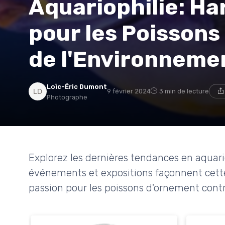
Aquariophilie: Ha
pour les Poissons
de l'Environneme
Loïc-Éric Dumont
9 février 2024
3 min de lecture
Photographe
Explorez les dernières tendances en aquar
événements et expositions façonnent cette
passion pour les poissons d'ornement contri