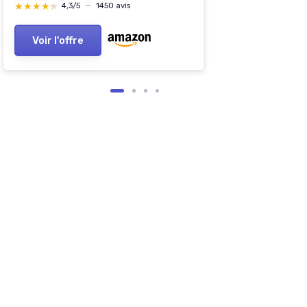
★★★★★
★★★★★
4,3/5
—
1450 avis
Voir l'offre