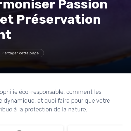
rmoniser Passion
 et Préservation
nt
Partager cette page
iophilie éco-responsable, comment les
 dynamique, et quoi faire pour que votre
bue à la protection de la nature.