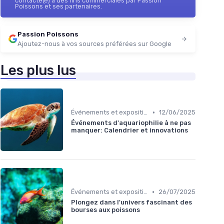
★★
★★
contacté(e) à des fins commerciales par Passion
Poissons et ses partenaires.
Passion Poissons
Ajoutez-nous à vos sources préférées sur Google
Les plus lus
•
Événements et expositions
12/06/2025
Événements d'aquariophilie à ne pas
manquer: Calendrier et innovations
•
Événements et expositions
26/07/2025
Plongez dans l'univers fascinant des
bourses aux poissons