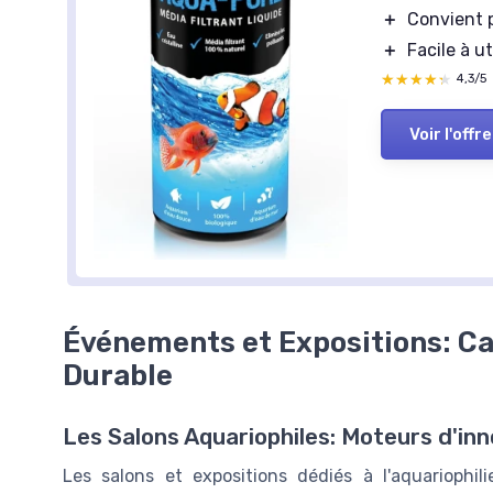
＋
Convient 
＋
Facile à ut
★★★★★
★★★★★
4,3/5
Voir l'offre
Événements et Expositions: Cat
Durable
Les Salons Aquariophiles: Moteurs d'in
Les salons et expositions dédiés à l'aquariophil