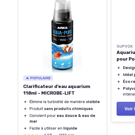
SUPVOX
m
Aquariu
pour Po
es
＋
Desig
＋
Idéal 
🔥 POPULAIRE
＋
Éco r
Clarificateur d’eau aquarium
＋
Polyv
our
118ml – MICROBE-LIFT
intéri
＋
Élimine la turbidité de manière
visibile
iums
Voir 
＋
Produit
sans produits chimiques
＋
Convient pour
eau douce & eau de
mer
＋
Facile à utiliser en
liquide