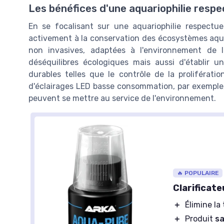
Les bénéfices d'une aquariophilie resp
En se focalisant sur une aquariophilie respectue
activement à la conservation des écosystèmes aquat
non invasives, adaptées à l'environnement de 
déséquilibres écologiques mais aussi d'établir 
durables telles que le contrôle de la prolifératio
Distributeur Eau 
UPVOX
d'éclairages LED basse consommation, par exempl
pour Aquarium
quarium de Bureau Transparent
peuvent se mettre au service de l'environnement.
our Poissons Betta
＋
Éco-responsable
＋
Décoratif
pour jardin
Design élégant
et transparent
＋
Circulation d'eau
po
Idéal pour les petits espaces
environnement paisi
Éco responsable
pour les plantes
Polyvalent
pour décorations
Voir l'offre
intérieures
🔥 POPULAIRE
Voir l'offre
Clarificat
＋
Élimine la
＋
Produit
sa