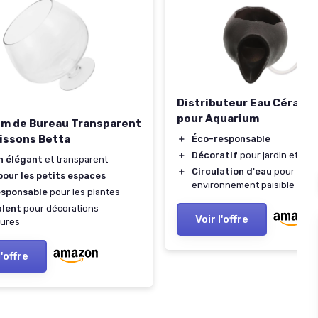
Distributeur Eau Cérami
pour Aquarium
m de Bureau Transparent
issons Betta
＋
Éco-responsable
＋
Décoratif
pour jardin et inté
n élégant
et transparent
＋
Circulation d'eau
pour un
pour les petits espaces
environnement paisible
esponsable
pour les plantes
alent
pour décorations
Voir l'offre
eures
l'offre