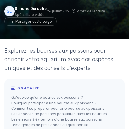
Simone Deroche
26 juillet 2025
9 min de lecture
Spécialiste vidéo
Partager cette page
Explorez les bourses aux poissons pour
enrichir votre aquarium avec des espèces
uniques et des conseils d'experts.
SOMMAIRE
Qu'est-ce qu'une bourse aux poissons ?
Pourquoi participer à une bourse aux poissons ?
Comment se préparer pour une bourse aux poissons
Les espèces de poissons populaires dans les bourses
Les erreurs à éviter lors d'une bourse aux poissons
Témoignages de passionnés d'aquariophilie