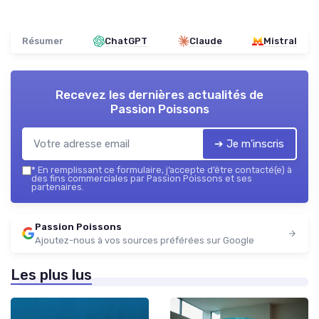
Résumer
ChatGPT
Claude
Mistral
Recevez les dernières actualités de
Passion Poissons
➔ Je m'inscris
*
En remplissant ce formulaire, j’accepte d’être contacté(e) à
des fins commerciales par Passion Poissons et ses
partenaires.
Passion Poissons
Ajoutez-nous à vos sources préférées sur Google
Les plus lus