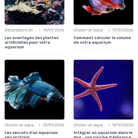
•
•
Décorations et plantes
19/01/2026
Choisir un aquarium
17/01/2026
Les avantages des plantes
Comment calculer le volume
artificielles pour votre
de votre aquarium
aquarium
•
•
Choisir un aquarium
12/01/2026
Choisir un aquarium
19/01/2026
Les secrets d'un aquarium
Intégrer un aquarium dans le
peu profond
mur : une touche d'élégance