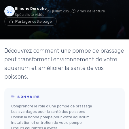
Simone Deroche
23 juillet 2025
9 min de lecture
Spécialiste vidéo
Partager cette page
Découvrez comment une pompe de brassage
peut transformer l'environnement de votre
aquarium et améliorer la santé de vos
poissons.
SOMMAIRE
Comprendre le rôle d'une pompe de brassage
Les avantages pour la santé des poissons
Choisir la bonne pompe pour votre aquarium
Installation et entretien de votre pompe
Erreurs courantes à éviter