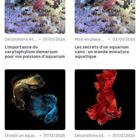
•
•
Décorations et plantes
07/01/2026
Mise en place d'un écosystème
02/01/2026
L'importance du
Les secrets d'un aquarium
ceratophyllum demersum
nano : un monde miniature
pour vos poissons d'aquarium
aquatique
•
•
Choisir un aquarium
31/12/2025
Décorations et plantes
01/02/2026