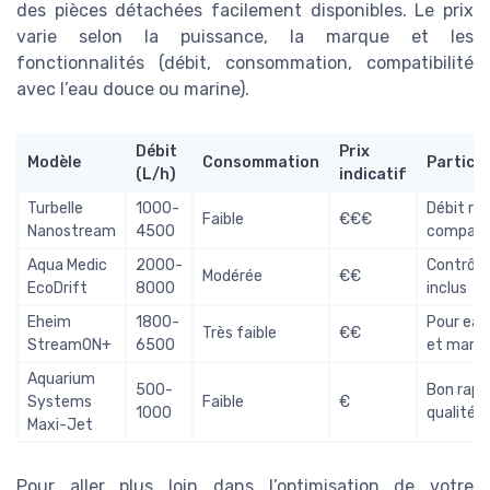
des pièces détachées facilement disponibles. Le prix
varie selon la puissance, la marque et les
fonctionnalités (débit, consommation, compatibilité
avec l’eau douce ou marine).
Débit
Prix
Modèle
Consommation
Particul
(L/h)
indicatif
Turbelle
1000-
Débit rég
Faible
€€€
Nanostream
4500
compac
Aqua Medic
2000-
Contrôle
Modérée
€€
EcoDrift
8000
inclus
Eheim
1800-
Pour eau
Très faible
€€
StreamON+
6500
et marin
Aquarium
500-
Bon rapp
Systems
Faible
€
1000
qualité/p
Maxi-Jet
Pour aller plus loin dans l’optimisation de votre