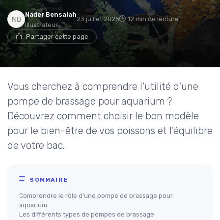
Nader Bensalah
23 juillet 2025
12 min de lecture
Illustrateur
Partager cette page
Vous cherchez à comprendre l'utilité d'une
pompe de brassage pour aquarium ?
Découvrez comment choisir le bon modèle
pour le bien-être de vos poissons et l'équilibre
de votre bac.
SOMMAIRE
Comprendre le rôle d’une pompe de brassage pour
aquarium
Les différents types de pompes de brassage