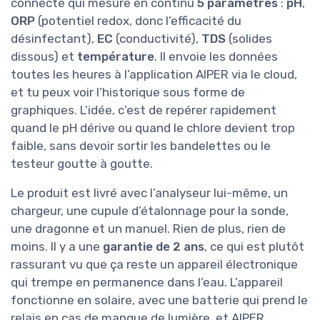
connecté qui mesure en continu
5 paramètres
:
pH
,
ORP
(potentiel redox, donc l’efficacité du
désinfectant),
EC
(conductivité),
TDS
(solides
dissous) et
température
. Il envoie les données
toutes les heures à l’application AIPER via le cloud,
et tu peux voir l’historique sous forme de
graphiques. L’idée, c’est de repérer rapidement
quand le pH dérive ou quand le chlore devient trop
faible, sans devoir sortir les bandelettes ou le
testeur goutte à goutte.
Le produit est livré avec l’analyseur lui-même, un
chargeur, une cupule d’étalonnage pour la sonde,
une dragonne et un manuel. Rien de plus, rien de
moins. Il y a une
garantie de 2 ans
, ce qui est plutôt
rassurant vu que ça reste un appareil électronique
qui trempe en permanence dans l’eau. L’appareil
fonctionne en solaire, avec une batterie qui prend le
relais en cas de manque de lumière, et AIPER