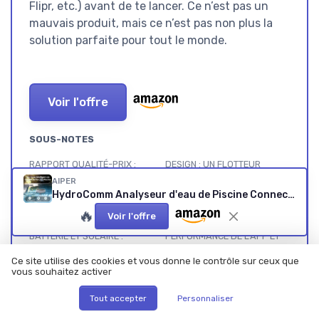
Flipr, etc.) avant de te lancer. Ce n’est pas un
mauvais produit, mais ce n’est pas non plus la
solution parfaite pour tout le monde.
Voir l'offre
SOUS-NOTES
RAPPORT QUALITÉ-PRIX :
DESIGN : UN FLOTTEUR
INTÉRESSANT, MAIS PAS
CONNECTÉ PLUTÔT DISCRET
AIPER
DONNÉ POUR CE QUE C’EST
★★★★★
★★★★★
HydroComm Analyseur d'eau de Piscine Connecté, 5-en-1 Testeur pH, ORP, EC, TDS & Température, Surveillance Numérique 24/7, Application Mobile avec Conseils Personnalisés, Solaire + Batterie ovale
★★★★★
★★★★★
🔥
Voir l'offre
BATTERIE ET SOLAIRE :
PERFORMANCE DE L’APP ET
AUTONOMIE CORRECTE, MAIS
DU SUIVI 24/7
Ce site utilise des cookies et vous donne le contrôle sur ceux que
À SURVEILLER
★★★★★
★★★★★
vous souhaitez activer
★★★★★
★★★★★
Tout accepter
Personnaliser
PRÉSENTATION : CE QUE
EFFICACITÉ DES MESURES :