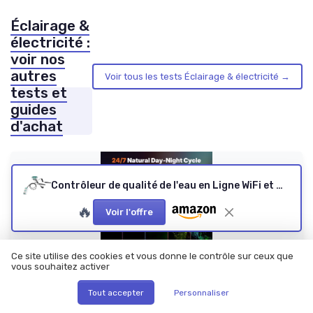
Éclairage &
électricité :
voir nos
autres
Voir tous les tests Éclairage & électricité →
tests et
guides
d'achat
Contrôleur de qualité de l'eau en Ligne WiFi et Moniteur 3 en 1 pour pH TDS et température – Testeur pH TDS avec Sortie Relais et connectivité APP pour Applications d'aquarium et
🔥
Voir l'offre
Ce site utilise des cookies et vous donne le contrôle sur ceux que
vous souhaitez activer
Tout accepter
Personnaliser
PAWFLY