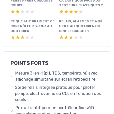
PENSE APRÈS QUELQUES
ÇA VAUT QUOI FACE AUX
JOURS
TESTEURS CLASSIQUES ?
★★★★★
★★★★★
★★★★★
★★★★★
CE QUE FAIT VRAIMENT CE
RELAIS, ALARMES ET WIFI :
CONTRÔLEUR 3-EN-1 AU
UTILE AU QUOTIDIEN OU
QUOTIDIEN
SIMPLE GADGET ?
★★★★★
★★★★★
★★★★★
★★★★★
POINTS FORTS
Mesure 3-en-1 (pH, TDS, température) avec
affichage simultané sur écran rétroéclairé
Sortie relais intégrée pratique pour piloter
pompe, électrovanne ou CO₂ en fonction des
seuils
Prix attractif pour un contrôleur fixe WiFi
avec alarmes et suivi en continu