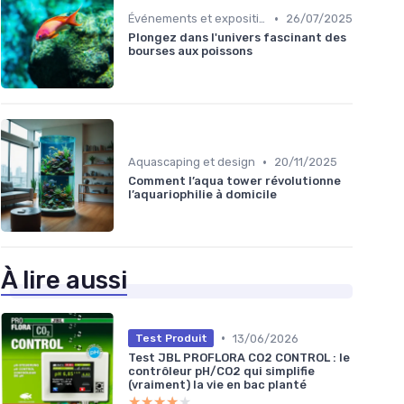
•
Événements et expositions
26/07/2025
Plongez dans l'univers fascinant des
bourses aux poissons
•
Aquascaping et design
20/11/2025
Comment l’aqua tower révolutionne
l’aquariophilie à domicile
À lire aussi
•
13/06/2026
Test Produit
Test JBL PROFLORA CO2 CONTROL : le
contrôleur pH/CO2 qui simplifie
(vraiment) la vie en bac planté
★★★★★
★★★★★