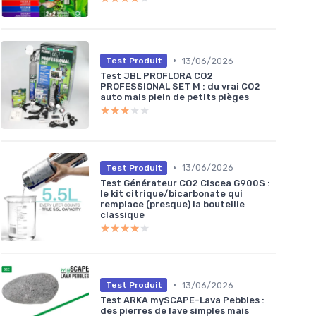
•
13/06/2026
Test Produit
Test JBL PROFLORA CO2
PROFESSIONAL SET M : du vrai CO2
auto mais plein de petits pièges
★★★★★
★★★★★
•
13/06/2026
Test Produit
Test Générateur CO2 Clscea G900S :
le kit citrique/bicarbonate qui
remplace (presque) la bouteille
classique
★★★★★
★★★★★
•
13/06/2026
Test Produit
Test ARKA mySCAPE-Lava Pebbles :
des pierres de lave simples mais