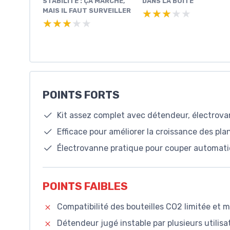
STABILITÉ : ÇA MARCHE,
DANS LA BOÎTE
MAIS IL FAUT SURVEILLER
★★★★★
★★★★★
★★★★★
★★★★★
POINTS FORTS
Kit assez complet avec détendeur, électrov
Efficace pour améliorer la croissance des p
Électrovanne pratique pour couper automati
POINTS FAIBLES
Compatibilité des bouteilles CO2 limitée et m
Détendeur jugé instable par plusieurs utilisa