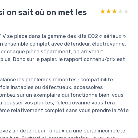
si on sait où on met les
★★★★★
★★★★★
V se place dans la gamme des kits CO2 « sérieux »
 un ensemble complet avec détendeur, électrovanne,
ter chaque pièce séparément, on arriverait
lus. Donc sur le papier, le rapport contenu/prix est
balance les problèmes remontés : compatibilité
rfois instables ou défectueux, accessoires
tombez sur un exemplaire qui fonctionne bien, vous
ra pousser vos plantes, l’électrovanne vous fera
tème relativement complet sans vous prendre la tête
ecevez un détendeur foireux ou une boîte incomplète,