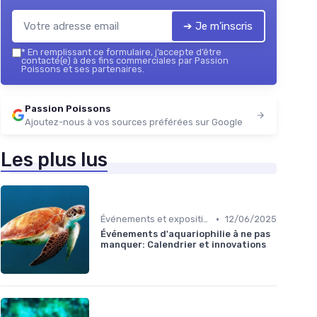
➔ Je m'inscris
*
En remplissant ce formulaire, j’accepte d’être
contacté(e) à des fins commerciales par Passion
Poissons et ses partenaires.
Passion Poissons
Ajoutez-nous à vos sources préférées sur Google
Les plus lus
•
Événements et expositions
12/06/2025
Événements d'aquariophilie à ne pas
manquer: Calendrier et innovations