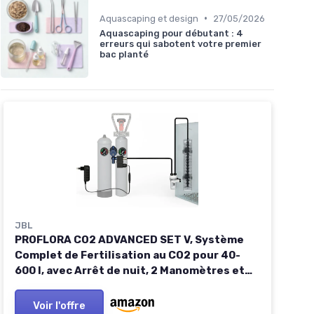
•
Aquascaping et design
27/05/2026
Aquascaping pour débutant : 4
erreurs qui sabotent votre premier
bac planté
JBL
PROFLORA CO2 ADVANCED SET V, Système
Complet de Fertilisation au CO2 pour 40-
600 l, avec Arrêt de nuit, 2 Manomètres et
de nombreux Accessoires, sans Bouteille 1
Unité (Lot de 1)
Voir l'offre