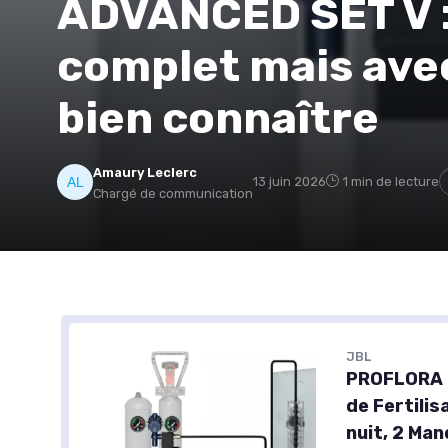
ADVANCED SET V :
complet mais avec
bien connaître
Amaury Leclerc
13 juin 2026
1 min de lecture
Chargé de communication
JBL
PROFLORA 
de Fertilis
nuit, 2 Ma