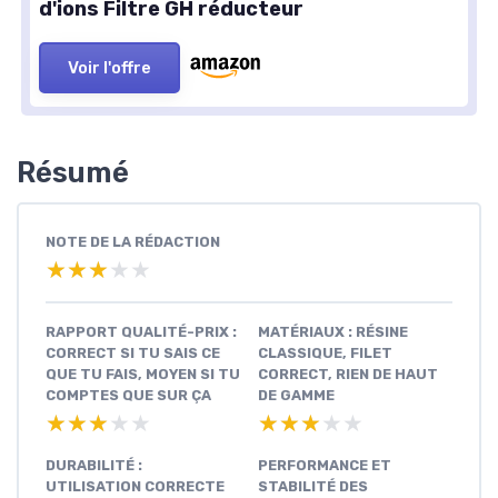
d'ions Filtre GH réducteur
Voir l'offre
Résumé
NOTE DE LA RÉDACTION
★★★★★
★★★★★
RAPPORT QUALITÉ-PRIX :
MATÉRIAUX : RÉSINE
CORRECT SI TU SAIS CE
CLASSIQUE, FILET
QUE TU FAIS, MOYEN SI TU
CORRECT, RIEN DE HAUT
COMPTES QUE SUR ÇA
DE GAMME
★★★★★
★★★★★
★★★★★
★★★★★
DURABILITÉ :
PERFORMANCE ET
UTILISATION CORRECTE
STABILITÉ DES