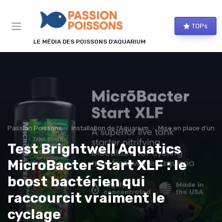
Panneau de gestion des cookies
TOPs
LE MÉDIA DES POISSONS D'AQUARIUM
Passion Poissons
Installation de l'Aquarium
Mise en place d'un 
Test Brightwell Aquatics
MicroBacter Start XLF : le
boost bactérien qui
raccourcit vraiment le
cyclage