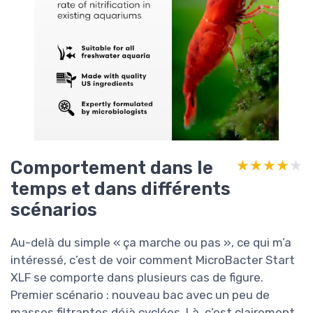
Comportement dans le
★★★★★
★★★★★
temps et dans différents
scénarios
Au-delà du simple « ça marche ou pas », ce qui m’a
intéressé, c’est de voir comment MicroBacter Start
XLF se comporte dans plusieurs cas de figure.
Premier scénario : nouveau bac avec un peu de
masses filtrantes déjà cyclées. Là, c’est clairement