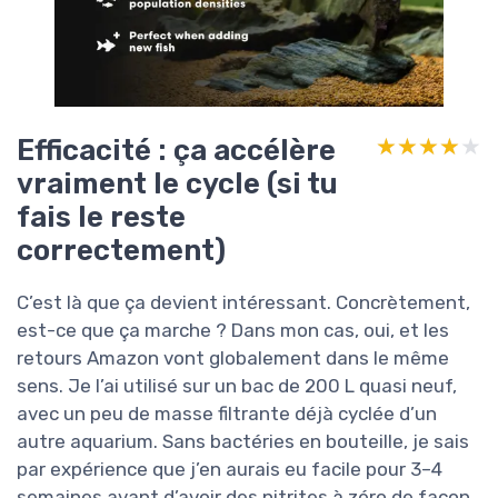
Efficacité : ça accélère
★★★★★
★★★★★
vraiment le cycle (si tu
fais le reste
correctement)
C’est là que ça devient intéressant. Concrètement,
est-ce que ça marche ? Dans mon cas, oui, et les
retours Amazon vont globalement dans le même
sens. Je l’ai utilisé sur un bac de 200 L quasi neuf,
avec un peu de masse filtrante déjà cyclée d’un
autre aquarium. Sans bactéries en bouteille, je sais
par expérience que j’en aurais eu facile pour 3–4
semaines avant d’avoir des nitrites à zéro de façon