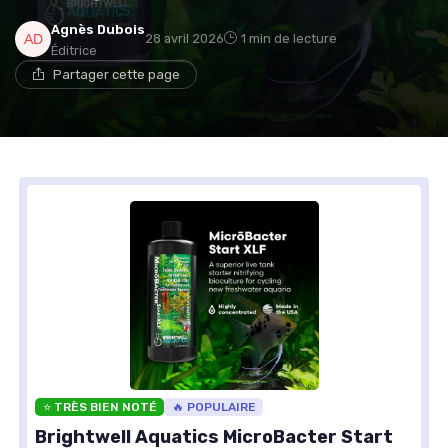
Agnès Dubois
28 avril 2026
1 min de lecture
Éditrice
Partager cette page
⭐ TRÈS BIEN NOTÉ
🔥 POPULAIRE
Brightwell Aquatics MicroBacter Start