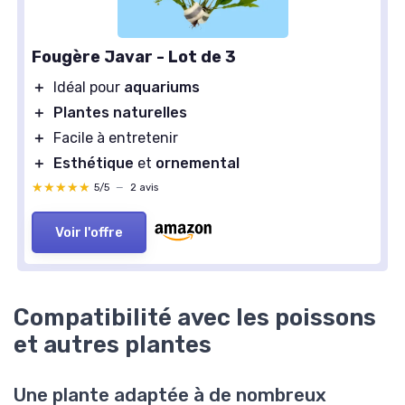
Fougère Javar - Lot de 3
＋
Idéal pour
aquariums
＋
Plantes naturelles
＋
Facile à entretenir
＋
Esthétique
et
ornemental
★★★★★
★★★★★
5/5
—
2 avis
Voir l'offre
Compatibilité avec les poissons
et autres plantes
Une plante adaptée à de nombreux