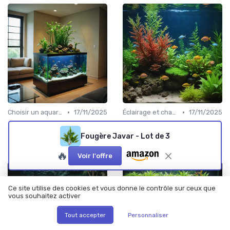
•
•
Choisir un aquarium
17/11/2025
Éclairage et chauffage
17/11/2025
Comment installer et
Tout savoir sur l’utilisation
entretenir un aquarium en
d’une bonbonne de CO2 pour
Fougère Javar - Lot de 3
hauteur chez soi
aquarium
🔥
Voir l'offre
Ce site utilise des cookies et vous donne le contrôle sur ceux que
vous souhaitez activer
Tout accepter
Personnaliser