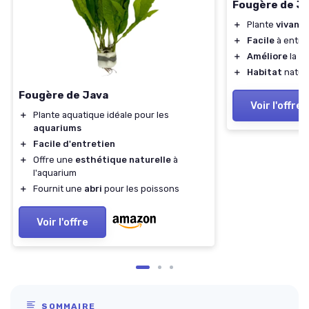
Fougère de J
＋
Plante
vivant
＋
Facile
à entre
＋
Améliore
la qu
＋
Habitat
nature
Fougère de Java
Voir l'offre
＋
Plante aquatique idéale pour les
aquariums
＋
Facile d'entretien
＋
Offre une
esthétique naturelle
à
l'aquarium
＋
Fournit une
abri
pour les poissons
Voir l'offre
SOMMAIRE