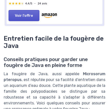
★★★★★
★★★★★
4,4/5
—
24 avis
Voir l'offre
Entretien facile de la fougère de
Java
Conseils pratiques pour garder une
fougère de Java en pleine forme
La fougère de Java, aussi appelée
Microsorum
pteropus
, est réputée pour sa facilité d’entretien dans
un aquarium d’eau douce. Cette plante aquatique de la
famille des polypodiacées se distingue par sa
robustesse et sa capacité à s’adapter à différents
environnements. Voici quelques conseils pour assurer
une croissance optimale à votre fougère Java :