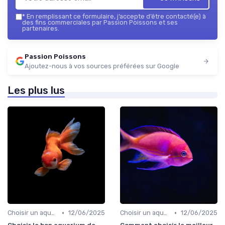
*
En remplissant ce formulaire, j’accepte d’être contacté(e) à
des fins commerciales par Passion Poissons et ses
partenaires.
Passion Poissons
Ajoutez-nous à vos sources préférées sur Google
Les plus lus
•
•
Choisir un aquarium
12/06/2025
Choisir un aquarium
12/06/2025