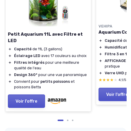
VEHIPA
Aquarium Com
Petit Aquarium 11L avec Filtre et
LED
＋
Capacité
de 9
＋
Humidificateu
＋
Capacité
de 11L (3 gallons)
＋
Filtre 3 en 1
po
＋
Éclairage LED
avec 17 couleurs au choix
＋
AFFICHAGE D
＋
Filtres intégrés
pour une meilleure
pratique
qualité de l'eau
＋
Verre UHD
pou
＋
Design 360°
pour une vue panoramique
★★★★★
★★★★★
4,1/5
—
＋
Convient pour
petits poissons
et
poissons Betta
Voir l'offre
Voir l'offre