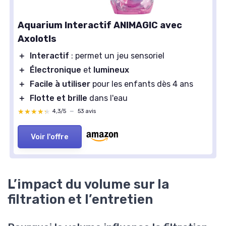
Aquarium Interactif ANIMAGIC avec
Axolotls
＋
Interactif
: permet un jeu sensoriel
＋
Électronique
et
lumineux
＋
Facile à utiliser
pour les enfants dès 4 ans
＋
Flotte et brille
dans l'eau
★★★★★
★★★★★
4,3/5
—
53 avis
Voir l'offre
L’impact du volume sur la
filtration et l’entretien