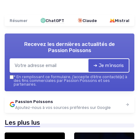
Résumer
ChatGPT
Claude
Mistral
Recevez les dernières actualités de
Passion Poissons
➔ Je m'inscris
*
En remplissant ce formulaire, j’accepte d’être contacté(e) à
des fins commerciales par Passion Poissons et ses
partenaires.
Passion Poissons
Ajoutez-nous à vos sources préférées sur Google
Les plus lus