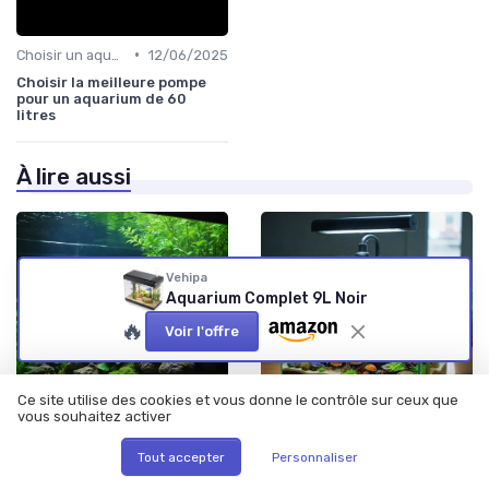
•
Choisir un aquarium
12/06/2025
Choisir la meilleure pompe
pour un aquarium de 60
litres
À lire aussi
Vehipa
Aquarium Complet 9L Noir
🔥
Voir l'offre
Ce site utilise des cookies et vous donne le contrôle sur ceux que
vous souhaitez activer
•
•
Choisir un aquarium
21/11/2025
Systèmes de filtration
20/11/2025
Tout accepter
Personnaliser
Comment choisir et
Tout savoir sur la biobox 2
entretenir un aquarium avec
pour un aquarium sain