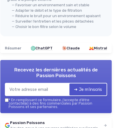
— Favoriser un environnement sain et stable
— Adapter le débit et le type de filtration
— Réduire le bruit pour un environnement apaisant
— Surveiller l’entretien et les pièces détachées
— Choisir le bon filtre selon le volume
Résumer
ChatGPT
Claude
Mistral
Recevez les dernières actualités de
Passion Poissons
➔ Je m'inscris
*
En remplissant ce formulaire, j’accepte d’être
contacté(e) à des fins commerciales par Passion
Poissons et ses partenaires.
Passion Poissons