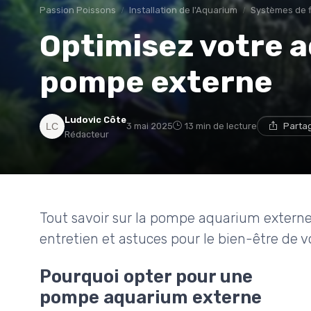
Passion Poissons
Installation de l'Aquarium
Systèmes de fi
Optimisez votre 
pompe externe
Ludovic Côte
3 mai 2025
13 min de lecture
Parta
Rédacteur
Tout savoir sur la pompe aquarium externe : 
entretien et astuces pour le bien-être de v
Pourquoi opter pour une
pompe aquarium externe