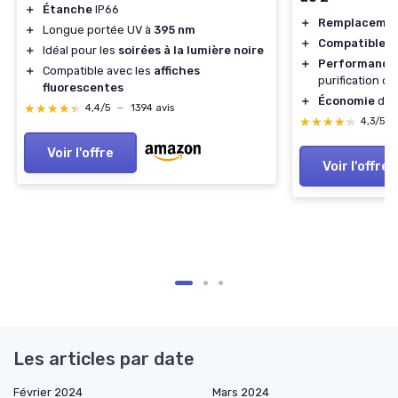
＋
Étanche
IP66
＋
Remplaceme
＋
Longue portée UV à
395 nm
＋
Compatible
av
＋
Idéal pour les
soirées à la lumière noire
＋
Performance
＋
Compatible avec les
affiches
purification de
fluorescentes
＋
Économie
d'ac
★★★★★
★★★★★
4,4/5
—
1394 avis
★★★★★
★★★★★
4,3/5
Voir l'offre
Voir l'offre
Les articles par date
Février 2024
Mars 2024