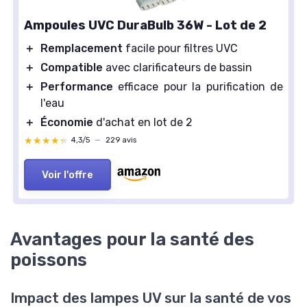
Ampoules UVC DuraBulb 36W - Lot de 2
＋
Remplacement
facile pour filtres UVC
＋
Compatible
avec clarificateurs de bassin
＋
Performance
efficace pour la purification de
l'eau
＋
Économie
d'achat en lot de 2
★★★★★
★★★★★
4,3/5
—
229 avis
Voir l'offre
Avantages pour la santé des
poissons
Impact des lampes UV sur la santé de vos