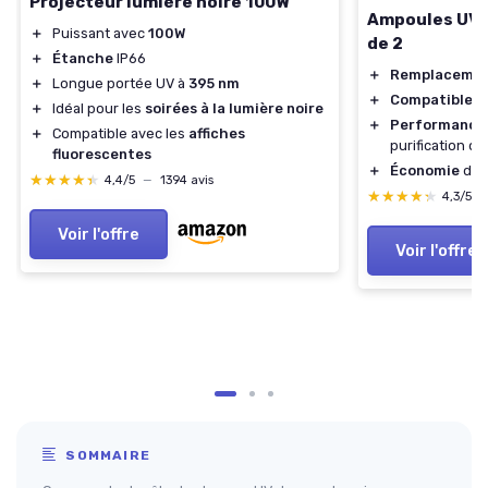
Projecteur lumière noire 100W
Ampoules UVC 
＋
Puissant avec
100W
de 2
＋
Étanche
IP66
＋
Remplaceme
＋
Longue portée UV à
395 nm
＋
Compatible
av
＋
Idéal pour les
soirées à la lumière noire
＋
Performance
＋
Compatible avec les
affiches
purification de
fluorescentes
＋
Économie
d'ac
★★★★★
★★★★★
4,4/5
—
1394 avis
★★★★★
★★★★★
4,3/5
Voir l'offre
Voir l'offre
SOMMAIRE