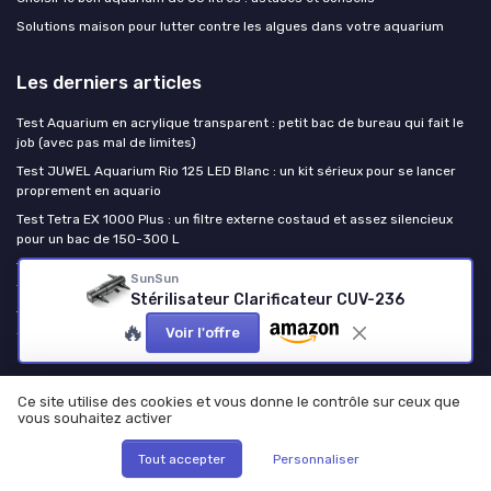
Solutions maison pour lutter contre les algues dans votre aquarium
Les derniers articles
Test Aquarium en acrylique transparent : petit bac de bureau qui fait le
job (avec pas mal de limites)
Test JUWEL Aquarium Rio 125 LED Blanc : un kit sérieux pour se lancer
proprement en aquario
Test Tetra EX 1000 Plus : un filtre externe costaud et assez silencieux
pour un bac de 150-300 L
Test Dennerle Nano Tank Complete 25L : un petit bac prêt à l’emploi qui
SunSun
fait le job (mais pas parfait)
Stérilisateur Clarificateur CUV-236
Test biOrb FLOW 15 LED : joli petit aquarium de bureau, mais pas pour
🔥
Voir l'offre
tous les poissons
Passion Poissons
Ce site utilise des cookies et vous donne le contrôle sur ceux que
vous souhaitez activer
Tout accepter
Personnaliser