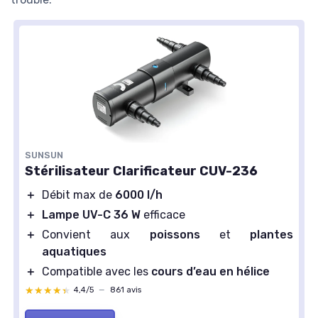
SUNSUN
Stérilisateur Clarificateur CUV-236
＋
Débit max de
6000 l/h
＋
Lampe UV-C 36 W
efficace
＋
Convient aux
poissons
et
plantes
aquatiques
＋
Compatible avec les
cours d’eau en hélice
★★★★★
★★★★★
4,4/5
—
861 avis