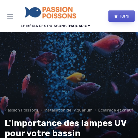
Panneau de gestion des cookies
TOPs
LE MÉDIA DES POISSONS D'AQUARIUM
Passion Poissons
Installation de l'Aquarium
Éclairage et chauffa
L'importance des lampes UV
pour votre bassin