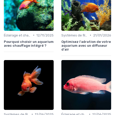
•
•
Éclairage et chauffage
12/11/2025
Systèmes de filtration
21/01/2026
Pourquoi choisir un aquarium
Optimisez l'aération de votre
avec chauffage intégré ?
aquarium avec un diffuseur
d'air
•
•
Systèmes de filtration
12/06/2025
Éclairage et chauffage
12/06/2025