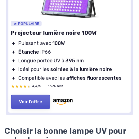
🔥 POPULAIRE
Projecteur lumière noire 100W
＋
Puissant avec
100W
＋
Étanche
IP66
＋
Longue portée UV à
395 nm
＋
Idéal pour les
soirées à la lumière noire
＋
Compatible avec les
affiches fluorescentes
★★★★★
★★★★★
4,4/5
—
1394 avis
Voir l'offre
Choisir la bonne lampe UV pour