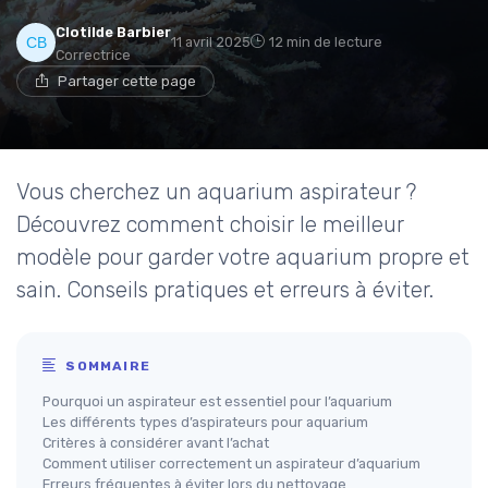
Clotilde Barbier
11 avril 2025
12 min de lecture
Correctrice
Partager cette page
Vous cherchez un aquarium aspirateur ?
Découvrez comment choisir le meilleur
modèle pour garder votre aquarium propre et
sain. Conseils pratiques et erreurs à éviter.
SOMMAIRE
Pourquoi un aspirateur est essentiel pour l’aquarium
Les différents types d’aspirateurs pour aquarium
Critères à considérer avant l’achat
Comment utiliser correctement un aspirateur d’aquarium
Erreurs fréquentes à éviter lors du nettoyage