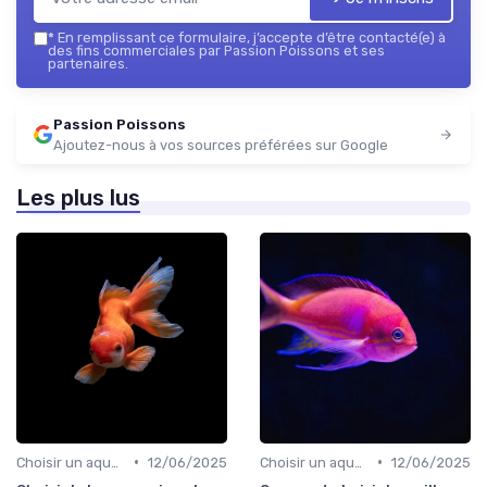
*
En remplissant ce formulaire, j’accepte d’être contacté(e) à
des fins commerciales par Passion Poissons et ses
partenaires.
Passion Poissons
Ajoutez-nous à vos sources préférées sur Google
Les plus lus
•
•
Choisir un aquarium
12/06/2025
Choisir un aquarium
12/06/2025