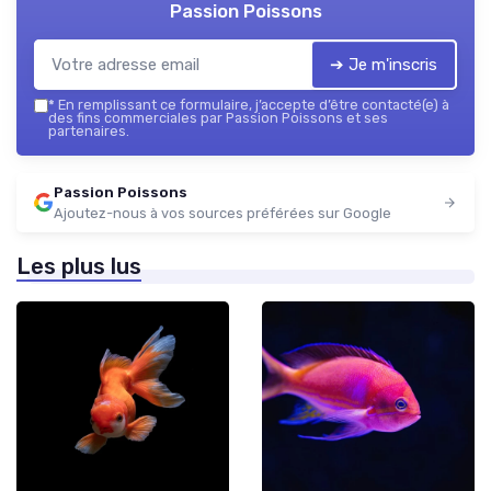
Passion Poissons
➔ Je m'inscris
*
En remplissant ce formulaire, j’accepte d’être contacté(e) à
des fins commerciales par Passion Poissons et ses
partenaires.
Passion Poissons
Ajoutez-nous à vos sources préférées sur Google
Les plus lus