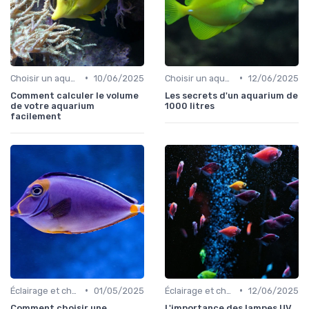
•
•
Choisir un aquarium
10/06/2025
Choisir un aquarium
12/06/2025
Comment calculer le volume
Les secrets d'un aquarium de
de votre aquarium
1000 litres
facilement
•
•
Éclairage et chauffage
01/05/2025
Éclairage et chauffage
12/06/2025
Comment choisir une
L'importance des lampes UV