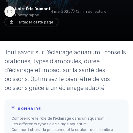
Loïc-Éric Dumont
4 mai 2025
12 min de lecture
Photographe
Partager cette page
Tout savoir sur l’éclairage aquarium : conseils
pratiques, types d’ampoules, durée
d’éclairage et impact sur la santé des
poissons. Optimisez le bien-être de vos
poissons grâce à un éclairage adapté.
SOMMAIRE
Comprendre le rôle de l’éclairage dans un aquarium
Les différents types d’éclairage aquarium
Comment choisir la puissance et la couleur de la lumière