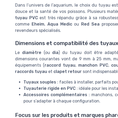
Dans l’univers de l’aquarium, le choix du tuyau est
douce et la santé de vos poissons. Plusieurs maté
tuyau PVC
est très répandu grâce à sa robustess
comme
Eheim
,
Aqua Medic
ou
Red Sea
proposen
revendeurs spécialisés.
Dimensions et compatibilité des tuyau
Le
diamètre
(ou
dia
) du tuyau doit être adapt
dimensions courantes vont de 9 mm à 25 mm, mais i
équipements (
raccord tuyau
,
manchon PVC
,
co
raccords tuyau
et
clapet retour
sont indispensables
Tuyaux souples
: faciles à installer, parfaits p
Tuyauterie rigide en PVC
: idéale pour les insta
Accessoires complémentaires
: manchons, co
pour s’adapter à chaque configuration.
Focus sur les produits et marques phar