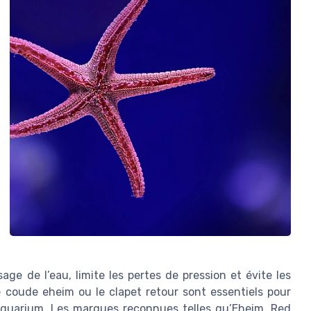
age de l’eau, limite les pertes de pression et évite les
coude eheim ou le clapet retour sont essentiels pour
 aquarium. Les marques reconnues telles qu’Eheim, Red