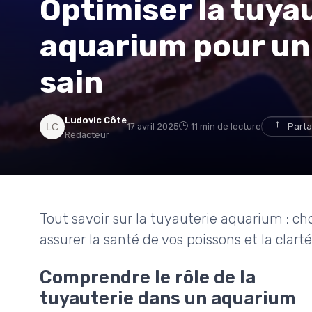
Optimiser la tuya
aquarium pour u
sain
Ludovic Côte
17 avril 2025
11 min de lecture
Parta
Rédacteur
Tout savoir sur la tuyauterie aquarium : cho
assurer la santé de vos poissons et la clarté
Comprendre le rôle de la
tuyauterie dans un aquarium