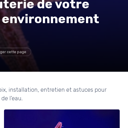
uterie de votre
n environnement
ger cette page
ix, installation, entretien et astuces pour
 de l'eau.