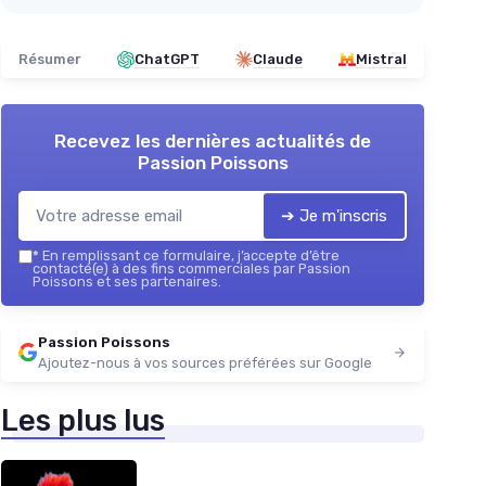
Résumer
ChatGPT
Claude
Mistral
Recevez les dernières actualités de
Passion Poissons
➔ Je m'inscris
*
En remplissant ce formulaire, j’accepte d’être
contacté(e) à des fins commerciales par Passion
Poissons et ses partenaires.
Passion Poissons
Ajoutez-nous à vos sources préférées sur Google
Les plus lus