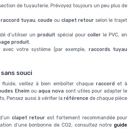
ection de tuyauterie. Prévoyez toujours un peu plus de
,
raccord tuyau
,
coude
ou
clapet retour
selon le trajet
dé d’utiliser un
produit
spécial pour
coller
le PVC, en
page produit
.
avec votre système (par exemple,
raccords tuyau
 sans souci
n fluide, veillez à bien emboîter chaque
raccord
et à
oudes Eheim
ou
aqua nova
sont utiles pour adapter le
s. Pensez aussi à vérifier la
référence
de chaque pièce
 d’un
clapet retour
est fortement recommandée pour
lisation d’une bonbonne de CO2, consultez notre
guide