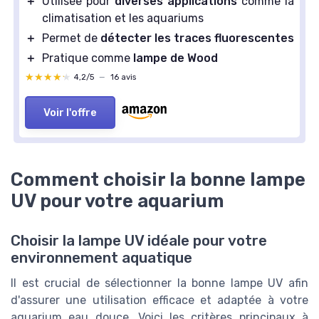
＋
Utilisée pour
diverses applications
comme la
climatisation et les aquariums
＋
Permet de
détecter les traces fluorescentes
＋
Pratique comme
lampe de Wood
★★★★★
★★★★★
4,2/5
—
16 avis
Voir l'offre
Comment choisir la bonne lampe
UV pour votre aquarium
Choisir la lampe UV idéale pour votre
environnement aquatique
Il est crucial de sélectionner la bonne lampe UV afin
d'assurer une utilisation efficace et adaptée à votre
aquarium eau douce. Voici les critères principaux à