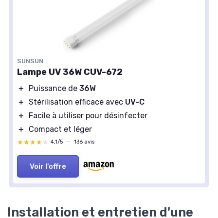
SUNSUN
Lampe UV 36W CUV-672
＋
Puissance de
36W
＋
Stérilisation efficace avec
UV-C
＋
Facile à utiliser pour désinfecter
＋
Compact et léger
★★★★★
★★★★★
4,1/5
—
136 avis
Voir l'offre
Installation et entretien d'une