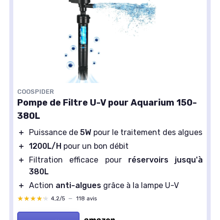
COOSPIDER
Pompe de Filtre U-V pour Aquarium 150-
380L
＋
Puissance de
5W
pour le traitement des algues
＋
1200L/H
pour un bon débit
＋
Filtration efficace pour
réservoirs jusqu'à
380L
＋
Action
anti-algues
grâce à la lampe U-V
★★★★★
★★★★★
4,2/5
—
118 avis