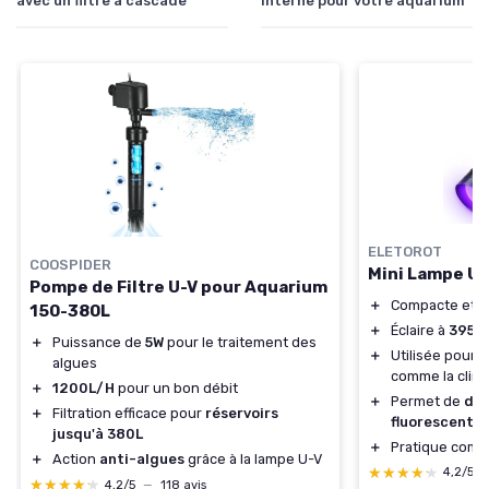
avec un filtre à cascade
interne pour votre aquarium
ELETOROT
COOSPIDER
Mini Lampe UV
Pompe de Filtre U-V pour Aquarium
＋
Compacte et
f
150-380L
＋
Éclaire à
395n
＋
Puissance de
5W
pour le traitement des
＋
Utilisée pour
d
algues
comme la clima
＋
1200L/H
pour un bon débit
＋
Permet de
dét
＋
Filtration efficace pour
réservoirs
fluorescente
jusqu'à 380L
＋
Pratique com
＋
Action
anti-algues
grâce à la lampe U-V
★★★★★
★★★★★
4,2/5
★★★★★
★★★★★
4,2/5
—
118 avis