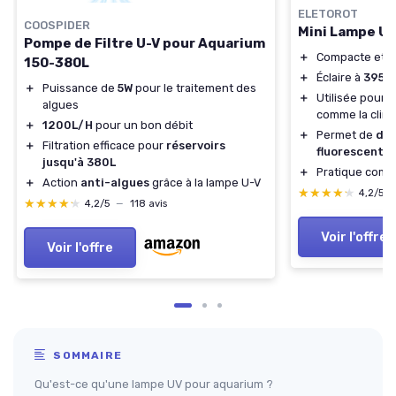
ELETOROT
COOSPIDER
Mini Lampe UV
Pompe de Filtre U-V pour Aquarium
＋
Compacte et
f
150-380L
＋
Éclaire à
395n
＋
Puissance de
5W
pour le traitement des
＋
Utilisée pour
d
algues
comme la clima
＋
1200L/H
pour un bon débit
＋
Permet de
dét
＋
Filtration efficace pour
réservoirs
fluorescente
jusqu'à 380L
＋
Pratique com
＋
Action
anti-algues
grâce à la lampe U-V
★★★★★
★★★★★
4,2/5
★★★★★
★★★★★
4,2/5
—
118 avis
Voir l'offre
Voir l'offre
SOMMAIRE
Qu'est-ce qu'une lampe UV pour aquarium ?