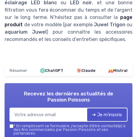
éclairage LED blanc
ou
LED noir
, et une bonne
filtration vous fera économiser du temps et de l’argent
sur le long terme. N’hésitez pas à consulter la
page
produit
de votre modèle (par exemple
Juwel Trigon
ou
aquarium Juwel
) pour connaître les accessoires
recommandés et les conseils d’entretien spécifiques.
Résumer
ChatGPT
Claude
Mistral
Recevez les dernières actualités de
Passion Poissons
➔ Je m'inscris
*
En remplissant ce formulaire, j’accepte d’être contacté(e) à
des fins commerciales par Passion Poissons et ses
partenaires.