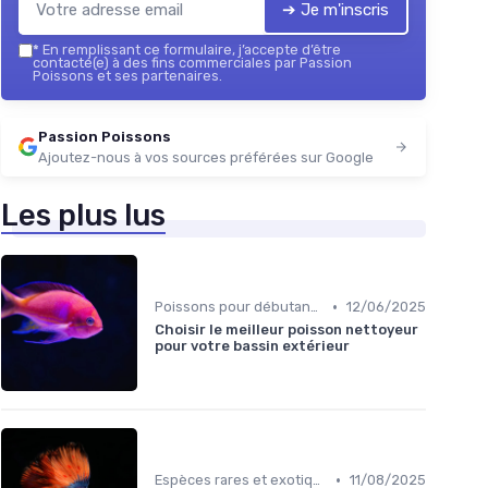
➔ Je m'inscris
*
En remplissant ce formulaire, j’accepte d’être
contacté(e) à des fins commerciales par Passion
Poissons et ses partenaires.
Passion Poissons
Ajoutez-nous à vos sources préférées sur Google
Les plus lus
•
Poissons pour débutants
12/06/2025
Choisir le meilleur poisson nettoyeur
pour votre bassin extérieur
•
Espèces rares et exotiques
11/08/2025