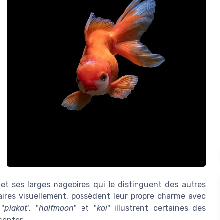
e et ses larges nageoires qui le distinguent des autres
aires visuellement, possèdent leur propre charme avec
 "
plakat
", "
halfmoon
" et "
koi
" illustrent certaines des
senter.