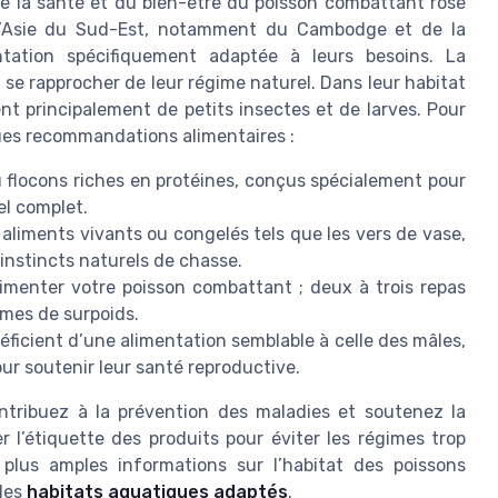
 de la santé et du bien-être du poisson combattant rose
 d’Asie du Sud-Est, notamment du Cambodge et de la
ntation spécifiquement adaptée à leurs besoins. La
 se rapprocher de leur régime naturel. Dans leur habitat
ent principalement de petits insectes et de larves. Pour
ues recommandations alimentaires :
 flocons riches en protéines, conçus spécialement pour
el complet.
aliments vivants ou congelés tels que les vers de vase,
 instincts naturels de chasse.
limenter votre poisson combattant ; deux à trois repas
èmes de surpoids.
ficient d’une alimentation semblable à celle des mâles,
our soutenir leur santé reproductive.
ontribuez à la prévention des maladies et soutenez la
r l’étiquette des produits pour éviter les régimes trop
 plus amples informations sur l’habitat des poissons
 les
habitats aquatiques adaptés
.