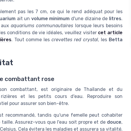
ement pas les 7 cm, ce qui le rend adéquat pour les
quarium
ait un
volume minimum
d'une dizaine de
litres
.
n aux
aquariums communautaires
lorsque leurs besoins
es conditions de vie idéales, veuillez visiter
cet article
ières
. Tout comme les
crevettes red crystal
, les
Betta
itat
 le combattant rose
on combattant, est originaire de Thaïlande et du
izières et les petits cours d'eau. Reproduire son
tiel pour assurer son bien-être.
st recommandé, tandis qu'une femelle peut cohabiter
taille. Assurez-vous que l'eau soit propre et de
douce
,
lsius. Cela évitera les maladies et assurera sa vitalité.