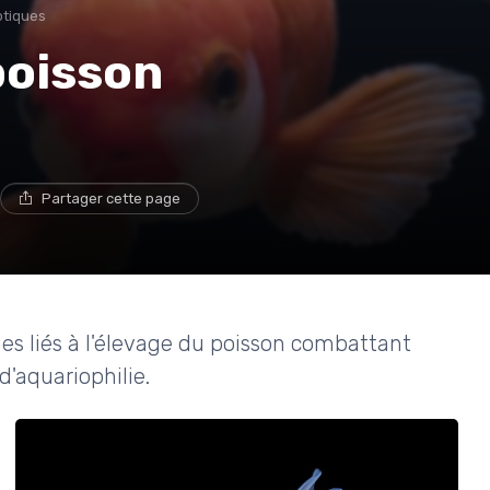
otiques
poisson
Partager cette page
ques liés à l'élevage du poisson combattant
d'aquariophilie.