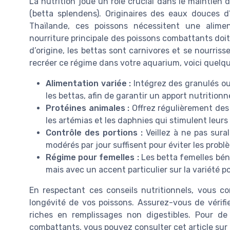
La nutrition joue un rôle crucial dans le maintien
(betta splendens). Originaires des eaux douces
Thaïlande, ces poissons nécessitent une alime
nourriture principale des poissons combattants doit
d’origine, les bettas sont carnivores et se nourriss
recréer ce régime dans votre aquarium, voici quelq
Alimentation variée :
Intégrez des granulés ou
les bettas, afin de garantir un apport nutritionn
Protéines animales :
Offrez régulièrement des 
les artémias et les daphnies qui stimulent leurs
Contrôle des portions :
Veillez à ne pas sura
modérés par jour suffisent pour éviter les probl
Régime pour femelles :
Les betta femelles béné
mais avec un accent particulier sur la variété p
En respectant ces conseils nutritionnels, vous c
longévité de vos poissons. Assurez-vous de vérifie
riches en remplissages non digestibles. Pour de
combattants, vous pouvez consulter cet article sur