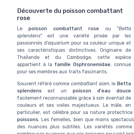
Découverte du poisson combattant
rose
Le
poisson combattant rose
ou "
Betta
splendens
" est une variété prisée par les
passionnés d'
aquarium
pour sa couleur unique et
ses caractéristiques distinctives. Originaire de
Thaïlande et du Cambodge, cette espèce
appartient à la
famille Osphronemidae
, connue
pour ses membres aux traits fascinants.
Souvent référé comme
combattant siam
, le
Betta
splendens
est un
poisson d'eau douce
facilement reconnaissable grâce à son éventail de
couleurs et ses voiles majestueux. Le mâle, en
particulier, est célèbre pour sa nature protectric
poissons
. Les femelles, bien que moins spectacul
des nuances plus subtiles. Les variétés comme
nombreuses nuances que ces poissons peuvent pré