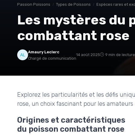
Passion Poissons
Types de Poissons
Espèces rares et ex
Les mystères du 
combattant rose
Amaury Leclerc
14 août 2025
9 min de lecture
Chargé de communication
Explorez les particularités et les défis uni
rose, un choix fascinant pour les amateurs 
Origines et caractéristiques
du poisson combattant rose