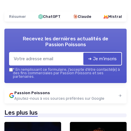
Résumer
ChatGPT
Claude
Mistral
Recevez les dernières actualités de
Passion Poissons
➔ Je m'inscris
*
En remplissant ce formulaire, j’accepte d’être contacté(e) à
des fins commerciales par Passion Poissons et ses
partenaires.
Passion Poissons
Ajoutez-nous à vos sources préférées sur Google
Les plus lus