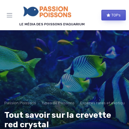
Panneau de gestion des cookies
TOPs
LE MÉDIA DES POISSONS D'AQUARIUM
Passion Poissons
Types de Poissons
Espèces rares et exotiques
Tout savoir sur la crevette
red crystal