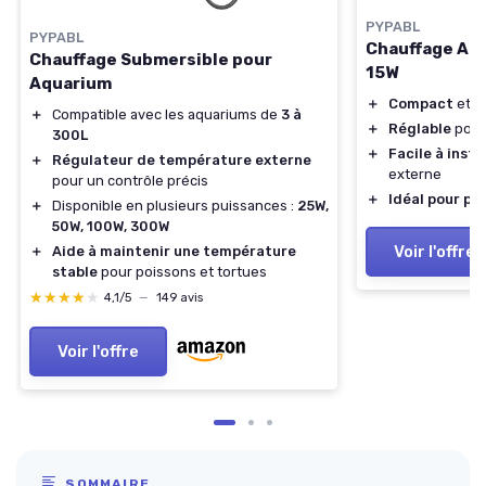
PYPABL
PYPABL
Chauffage Aqu
Chauffage Submersible pour
15W
Aquarium
＋
Compact
et
l
＋
Compatible avec les aquariums de
3 à
＋
Réglable
pour
300L
＋
Facile à insta
＋
Régulateur de température externe
externe
pour un contrôle précis
＋
Idéal pour pe
＋
Disponible en plusieurs puissances :
25W,
50W, 100W, 300W
Voir l'offre
＋
Aide à maintenir une température
stable
pour poissons et tortues
★★★★★
★★★★★
4,1/5
—
149 avis
Voir l'offre
SOMMAIRE