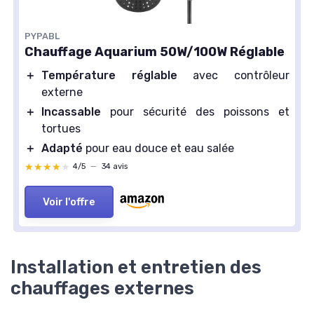
PYPABL
Chauffage Aquarium 50W/100W Réglable
＋
Température réglable
avec contrôleur
externe
＋
Incassable
pour sécurité des poissons et
tortues
＋
Adapté
pour eau douce et eau salée
★★★★★
★★★★★
4/5
—
34 avis
Voir l'offre
Installation et entretien des
chauffages externes