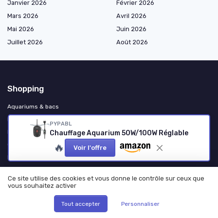
Janvier 2026
Février 2026
Mars 2026
Avril 2026
Mai 2026
Juin 2026
Juillet 2026
Août 2026
Shopping
Aquariums & bacs
Filtration & circulation
PYPABL
Éclairage & électricité
Chauffage Aquarium 50W/100W Réglable
🔥
Chauffage & refroidissement
Voir l'offre
Décoration & substrats
Entretien & nettoyage
Ce site utilise des cookies et vous donne le contrôle sur ceux que
Alimentation & nutrition
vous souhaitez activer
Conditionneurs & traitements de l’eau
Tout accepter
Personnaliser
Accessoires divers