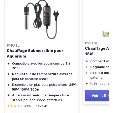
PYPABL
PYPABL
Chauffage Aqu
Chauffage Submersible pour
15W
Aquarium
＋
Compact
et
l
＋
Compatible avec les aquariums de
3 à
＋
Réglable
pour
300L
＋
Facile à insta
＋
Régulateur de température externe
externe
pour un contrôle précis
＋
Idéal pour pe
＋
Disponible en plusieurs puissances :
25W,
50W, 100W, 300W
Voir l'offre
＋
Aide à maintenir une température
stable
pour poissons et tortues
★★★★★
★★★★★
4,1/5
—
149 avis