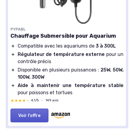
PYPABL
Chauffage Submersible pour Aquarium
＋
Compatible avec les aquariums de
3 à 300L
＋
Régulateur de température externe
pour un
contrôle précis
＋
Disponible en plusieurs puissances :
25W, 50W,
100W, 300W
＋
Aide à maintenir une température stable
pour poissons et tortues
★★★★★
★★★★★
4,1/5
—
149 avis
Voir l'offre