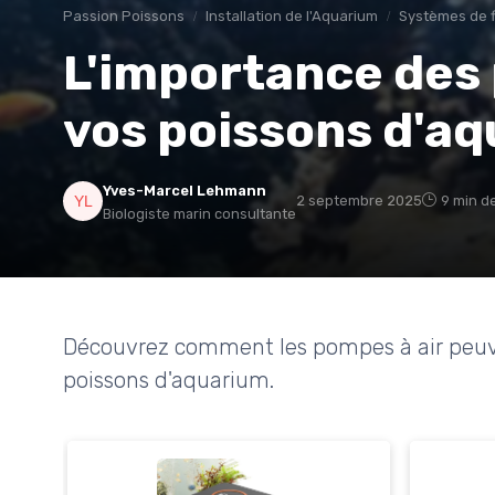
Passion Poissons
Installation de l'Aquarium
Systèmes de fi
L'importance des 
vos poissons d'a
Yves-Marcel Lehmann
2 septembre 2025
9 min d
Biologiste marin consultante
Découvrez comment les pompes à air peuven
poissons d'aquarium.