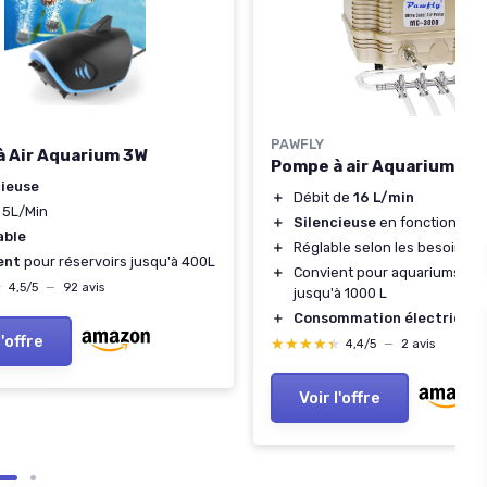
PAWFLY
 Air Aquarium 3W
Pompe à air Aquarium 16 
cieuse
＋
Débit de
16 L/min
: 5L/Min
＋
Silencieuse
en fonctionnem
able
＋
Réglable selon les besoins
ent
pour réservoirs jusqu'à 400L
＋
Convient pour aquariums et
★
★
4,5/5
—
92 avis
jusqu'à 1000 L
＋
Consommation électrique
l'offre
★★★★★
★★★★★
4,4/5
—
2 avis
Voir l'offre