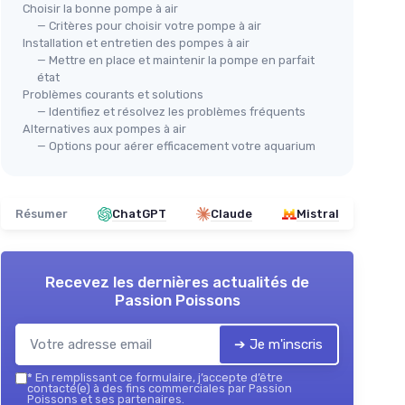
Choisir la bonne pompe à air
— Critères pour choisir votre pompe à air
Installation et entretien des pompes à air
— Mettre en place et maintenir la pompe en parfait
état
Problèmes courants et solutions
Pompe à Air Aquarium Hygger 7W
PYP
— Identifiez et résolvez les problèmes fréquents
Pom
Alternatives aux pompes à air
L/Min
＋
Silencieuse
— Options pour aérer efficacement votre aquarium
＋
＋
Réglable
＋
＋
Capacité jusqu'à 2200L
ent
＋
＋
Tuyau aérien inclus
Résumer
ChatGPT
Claude
Mistral
＋
＋
Pierre à air et valve anti-retour
étangs
incluses
★★
★★
★★★★★
★★★★★
4,5/5
—
169 avis
de 7 W
Recevez les dernières actualités de
Passion Poissons
Voir l'offre
➔ Je m'inscris
*
En remplissant ce formulaire, j’accepte d’être
contacté(e) à des fins commerciales par Passion
Poissons et ses partenaires.