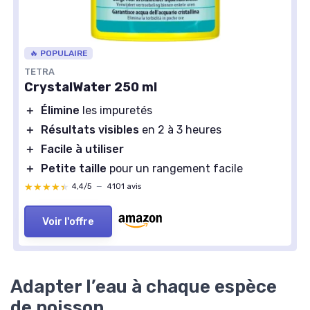
🔥 POPULAIRE
TETRA
CrystalWater 250 ml
＋
Élimine
les impuretés
＋
Résultats visibles
en 2 à 3 heures
＋
Facile à utiliser
＋
Petite taille
pour un rangement facile
★★★★★
★★★★★
4,4/5
—
4101 avis
Voir l'offre
Adapter l’eau à chaque espèce
de poisson