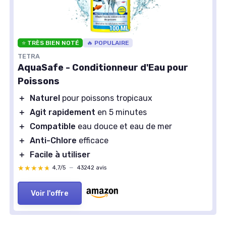
⭐ TRÈS BIEN NOTÉ
🔥 POPULAIRE
TETRA
AquaSafe - Conditionneur d'Eau pour
Poissons
＋
Naturel
pour poissons tropicaux
＋
Agit rapidement
en 5 minutes
＋
Compatible
eau douce et eau de mer
＋
Anti-Chlore
efficace
＋
Facile à utiliser
★★★★★
★★★★★
4,7/5
—
43242 avis
Voir l'offre