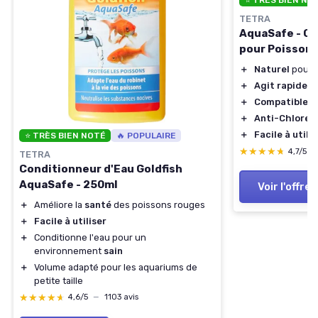
⭐ TRÈS BIEN NO
TETRA
AquaSafe - Co
pour Poisson
＋
Naturel
pour p
＋
Agit rapidem
＋
Compatible
ea
＋
Anti-Chlore
e
＋
Facile à utilis
⭐ TRÈS BIEN NOTÉ
🔥 POPULAIRE
★★★★★
★★★★★
4,7/5
—
TETRA
Conditionneur d'Eau Goldfish
AquaSafe - 250ml
Voir l'offre
＋
Améliore la
santé
des poissons rouges
＋
Facile à utiliser
＋
Conditionne l'eau pour un
environnement
sain
＋
Volume adapté pour les aquariums de
petite taille
★★★★★
★★★★★
4,6/5
—
1103 avis