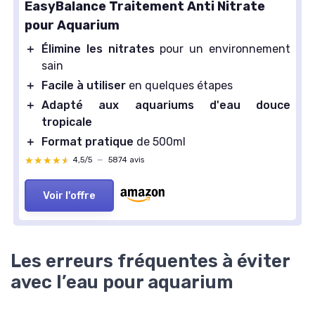
EasyBalance Traitement Anti Nitrate
pour Aquarium
＋
Élimine les nitrates
pour un environnement
sain
＋
Facile à utiliser
en quelques étapes
＋
Adapté aux aquariums d'eau douce
tropicale
＋
Format pratique
de 500ml
★★★★★
★★★★★
4,5/5
—
5874 avis
Voir l'offre
Les erreurs fréquentes à éviter
avec l’eau pour aquarium