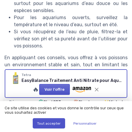
surtout pour les aquariums d’eau douce ou les
espèces sensibles.
Pour les aquariums ouverts, surveillez la
température et le niveau d’eau, surtout en été.
Si vous récupérez de l’eau de pluie, filtrez-la et
vérifiez son pH et sa pureté avant de l’utiliser pour
vos poissons.
En appliquant ces conseils, vous offrez à vos poissons
un environnement stable et sain, tout en limitant les
risques liés à la qualité de l’eau pour aquariums.
Tetra
EasyBalance Traitement Anti Nitrate pour Aquarium
🔥
Voir l'offre
Résumer
ChatGPT
Claude
Mistral
Ce site utilise des cookies et vous donne le contrôle sur ceux que
vous souhaitez activer
Recevez les dernières actualités de
Tout accepter
Personnaliser
Passion Poissons