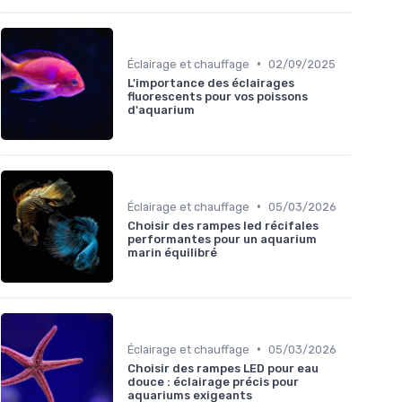
•
Éclairage et chauffage
02/09/2025
L'importance des éclairages
fluorescents pour vos poissons
d'aquarium
•
Éclairage et chauffage
05/03/2026
Choisir des rampes led récifales
performantes pour un aquarium
marin équilibré
•
Éclairage et chauffage
05/03/2026
Choisir des rampes LED pour eau
douce : éclairage précis pour
aquariums exigeants