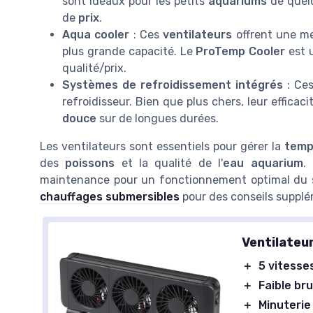
sont idéaux pour les petits
aquariums
de quel
de
prix
.
Aqua cooler
: Ces
ventilateurs
offrent une mei
plus grande capacité. Le
ProTemp Cooler
est u
qualité/prix.
Systèmes de refroidissement intégrés
: Ces
refroidisseur. Bien que plus chers, leur efficaci
douce
sur de longues durées.
Les ventilateurs sont essentiels pour gérer la
temp
des
poissons
et la qualité de l'
eau aquarium
.
maintenance pour un fonctionnement optimal du s
chauffages submersibles
pour des conseils supplé
Ventilateu
＋
5 vitesse
＋
Faible bru
＋
Minuterie