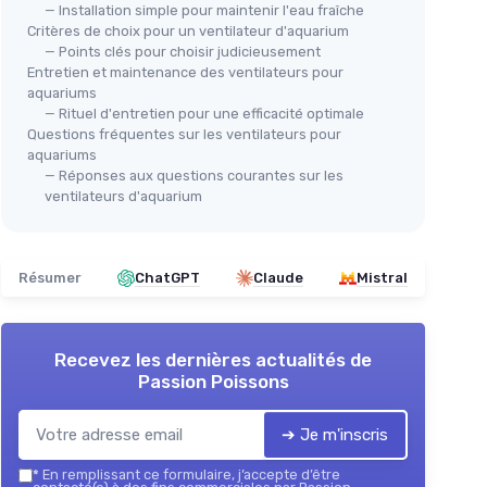
— Installation simple pour maintenir l'eau fraîche
Critères de choix pour un ventilateur d'aquarium
— Points clés pour choisir judicieusement
Entretien et maintenance des ventilateurs pour
aquariums
— Rituel d'entretien pour une efficacité optimale
Ven
Questions fréquentes sur les ventilateurs pour
Ventilateur Silencieux pour
＋
m
aquariums
Aquarium
— Réponses aux questions courantes sur les
ventilateurs d'aquarium
＋
＋
Silencieux
pour un fonctionnement
nnement
sans bruit
＋
＋
Réglage de la vitesse
pour un
contrôle personnalisé
é
Résumer
ChatGPT
Claude
Mistral
＋
＋
Convient pour les aquariums jusqu'à
e
f
30cm
＋
＋
Facile à installer
squ'à 40
Recevez les dernières actualités de
★★
★★
★★★★★
★★★★★
4,4/5
—
333 avis
Passion Poissons
Voir l'offre
➔ Je m'inscris
*
En remplissant ce formulaire, j’accepte d’être