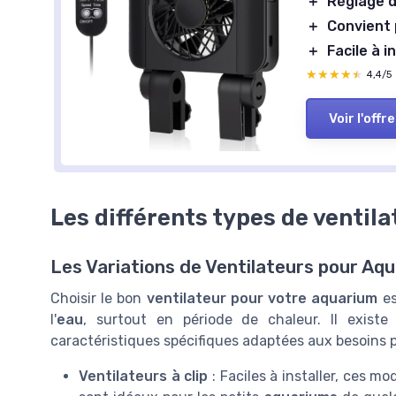
＋
Réglage d
＋
Convient 
＋
Facile à i
★★★★★
★★★★★
4,4/5
Voir l'offre
Les différents types de ventil
Les Variations de Ventilateurs pour Aq
Choisir le bon
ventilateur pour votre aquarium
es
l'
eau
, surtout en période de chaleur. Il exist
caractéristiques spécifiques adaptées aux besoins p
Ventilateurs à clip
: Faciles à installer, ces mo