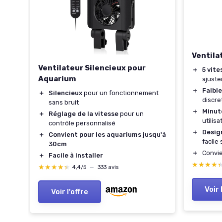
Ventila
Ventilateur Silencieux pour
＋
5 vite
Aquarium
ajuste
＋
Faible
＋
Silencieux
pour un fonctionnement
nt
discre
sans bruit
＋
Minut
＋
Réglage de la vitesse
pour un
utilis
contrôle personnalisé
＋
Desig
＋
Convient pour les aquariums jusqu'à
facile
30cm
＋
Convi
＋
Facile à installer
 40
★★★★
★★★★
★★★★★
★★★★★
4,4/5
—
333 avis
Voir 
Voir l'offre