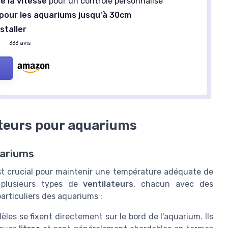
e la vitesse
pour un contrôle personnalisé
pour les aquariums jusqu'à 30cm
nstaller
—
333 avis
ateurs pour aquariums
uariums
t crucial pour maintenir une température adéquate de
e plusieurs types de
ventilateurs
, chacun avec des
articuliers des aquariums :
dèles se fixent directement sur le bord de l'aquarium. Ils