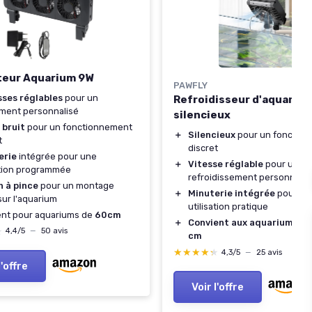
teur Aquarium 9W
PAWFLY
sses réglables
pour un
Refroidisseur d'aquariu
ment personnalisé
silencieux
 bruit
pour un fonctionnement
＋
Silencieux
pour un fonctio
t
discret
erie
intégrée pour une
＋
Vitesse réglable
pour un
ation programmée
refroidissement personnalis
n à pince
pour un montage
＋
Minuterie intégrée
pour un
 sur l'aquarium
utilisation pratique
ent pour aquariums de
60cm
＋
Convient aux aquariums ju
★
★
4,4/5
—
50 avis
cm
★★★★★
★★★★★
4,3/5
—
25 avis
l'offre
Voir l'offre