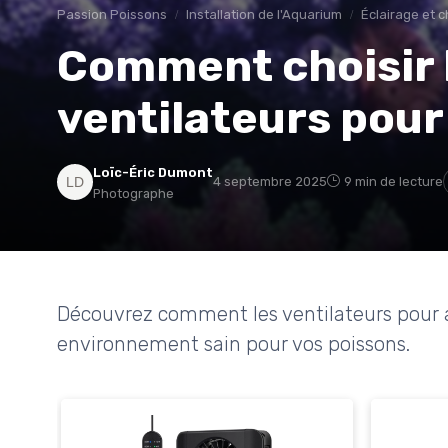
Passion Poissons
Installation de l'Aquarium
Éclairage et 
Comment choisir l
ventilateurs pour
Loïc-Éric Dumont
4 septembre 2025
9 min de lecture
Photographe
Découvrez comment les ventilateurs pour 
environnement sain pour vos poissons.