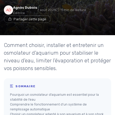
Agnès Dubois
7 août 2025
11 min de lecture
Éditrice
Partager cette page
Comment choisir, installer et entretenir un
osmolateur d’aquarium pour stabiliser le
niveau d’eau, limiter l’évaporation et protéger
vos poissons sensibles.
SOMMAIRE
Pourquoi un osmolateur d’aquarium est essentiel pour la
stabilité de l’eau
Comprendre le fonctionnement d’un système de
remplissage automatique
Choisir un osmolateur adapté à son aquarium et à son stock