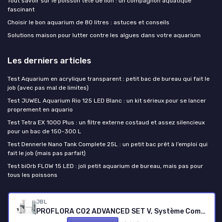
Tout savoir sur le poisson tête de lion : un compagnon aquatique
fascinant
Choisir le bon aquarium de 80 litres : astuces et conseils
Solutions maison pour lutter contre les algues dans votre aquarium
Les derniers articles
Test Aquarium en acrylique transparent : petit bac de bureau qui fait le
job (avec pas mal de limites)
Test JUWEL Aquarium Rio 125 LED Blanc : un kit sérieux pour se lancer
proprement en aquario
Test Tetra EX 1000 Plus : un filtre externe costaud et assez silencieux
pour un bac de 150-300 L
Test Dennerle Nano Tank Complete 25L : un petit bac prêt à l’emploi qui
fait le job (mais pas parfait)
Test biOrb FLOW 15 LED : joli petit aquarium de bureau, mais pas pour
tous les poissons
Passion Poissons
JBL
PROFLORA CO2 ADVANCED SET V, Système Complet de Fertilisation au CO2 pour 40-600 l, avec Arrêt de nuit, 2 Manomètres et de nombreux Accessoires, sans Bouteille 1 Unité (Lot de 1)