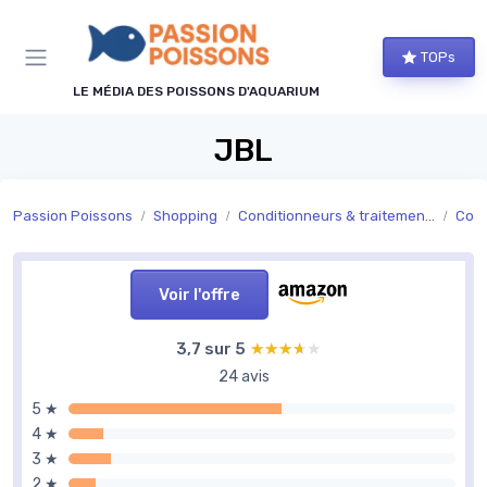
Panneau de gestion des cookies
TOPs
LE MÉDIA DES POISSONS D'AQUARIUM
JBL
Passion Poissons
Shopping
Conditionneurs & traitements de l’eau
Cond
Voir l'offre
3,7 sur 5
★★★★★
★★★★★
24 avis
5 ★
4 ★
3 ★
2 ★