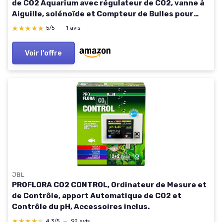
de CO2 Aquarium avec régulateur de CO2, vanne à
Aiguille, solénoïde et Compteur de Bulles pour
Plantes d'aquarium Réservoir Moyen et Grand 60L -
★★★★★
★★★★★
5/5
—
1 avis
300L
Voir l'offre
JBL
PROFLORA CO2 CONTROL, Ordinateur de Mesure et
de Contrôle, apport Automatique de CO2 et
Contrôle du pH, Accessoires inclus.
★★★★★
★★★★★
4,3/5
—
92 avis