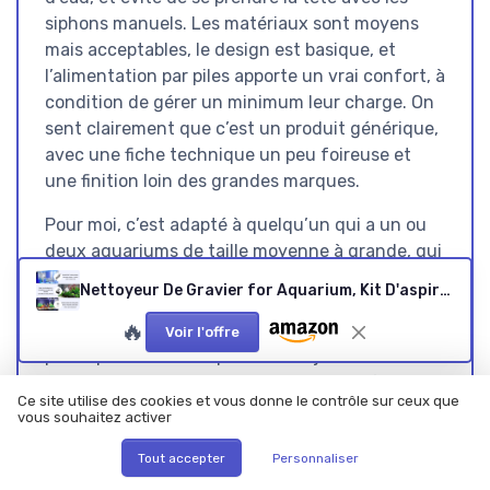
siphons manuels. Les matériaux sont moyens
mais acceptables, le design est basique, et
l’alimentation par piles apporte un vrai confort, à
condition de gérer un minimum leur charge. On
sent clairement que c’est un produit générique,
avec une fiche technique un peu foireuse et
une finition loin des grandes marques.
Pour moi, c’est adapté à quelqu’un qui a un ou
deux aquariums de taille moyenne à grande, qui
veut gagner du temps sur l’entretien et qui n’a
Nettoyeur De Gravier for Aquarium, Kit D'aspirateur for Aquarium, Kit De Filtre À Siphon Automatique for Aquarium, Filtre À Eau Automatique Efficace for Le Changement d'eau, Lavage du Sable(20w)
pas envie d’investir dans du matériel haut de
🔥
gamme. Si tu es soigneux, que tu ne cherches
Voir l'offre
pas la perfection et que tu veux juste un
appareil pratique qui t’aide à garder un fond de
Ce site utilise des cookies et vous donne le contrôle sur ceux que
bac propre, ça peut tout à fait te convenir. Par
vous souhaitez activer
contre, si tu as du sable très fin, si tu es
Tout accepter
Personnaliser
maniaque sur la finition ou si tu veux un outil
ultra robuste sur le long terme, il vaut mieux