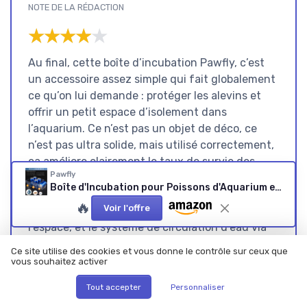
NOTE DE LA RÉDACTION
★★★★★
★★★★★
Au final, cette boîte d’incubation Pawfly, c’est
un accessoire assez simple qui fait globalement
ce qu’on lui demande : protéger les alevins et
offrir un petit espace d’isolement dans
l’aquarium. Ce n’est pas un objet de déco, ce
n’est pas ultra solide, mais utilisé correctement,
ça améliore clairement le taux de survie des
Pawfly
bébés poissons. La transparence de l’acrylique
Boîte d'Incubation pour Poissons d'Aquarium en Acrylique avec Ventouses Grande Boîte d'Isolation pour Bébés Poissons Crevettes Betta Guppy Et Platy L(17,3 x 10 x 10 CM)
permet de bien observer ce qui se passe, les
🔥
Voir l'offre
séparateurs sont pratiques pour organiser
l’espace, et le système de circulation d’eau via
les fentes fonctionne sans qu’on ait besoin de
Ce site utilise des cookies et vous donne le contrôle sur ceux que
rajouter une pompe ou un chauffage.
vous souhaitez activer
Les points faibles sont surtout du côté de la
Tout accepter
Personnaliser
robustesse et des détails de finition : acrylique