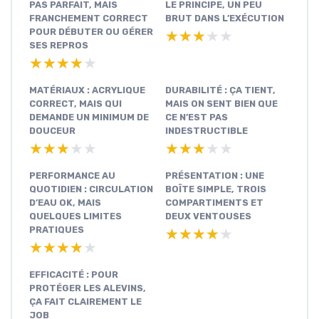
PAS PARFAIT, MAIS
LE PRINCIPE, UN PEU
FRANCHEMENT CORRECT
BRUT DANS L’EXÉCUTION
POUR DÉBUTER OU GÉRER
★★★★★
★★★★★
SES REPROS
★★★★★
★★★★★
MATÉRIAUX : ACRYLIQUE
DURABILITÉ : ÇA TIENT,
CORRECT, MAIS QUI
MAIS ON SENT BIEN QUE
DEMANDE UN MINIMUM DE
CE N’EST PAS
DOUCEUR
INDESTRUCTIBLE
★★★★★
★★★★★
★★★★★
★★★★★
PERFORMANCE AU
PRÉSENTATION : UNE
QUOTIDIEN : CIRCULATION
BOÎTE SIMPLE, TROIS
D’EAU OK, MAIS
COMPARTIMENTS ET
QUELQUES LIMITES
DEUX VENTOUSES
PRATIQUES
★★★★★
★★★★★
★★★★★
★★★★★
EFFICACITÉ : POUR
PROTÉGER LES ALEVINS,
ÇA FAIT CLAIREMENT LE
JOB