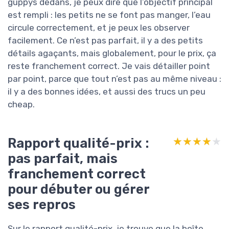
guppys dedans, je peux dire que l’objectif principal
est rempli : les petits ne se font pas manger, l’eau
circule correctement, et je peux les observer
facilement. Ce n’est pas parfait, il y a des petits
détails agaçants, mais globalement, pour le prix, ça
reste franchement correct. Je vais détailler point
par point, parce que tout n’est pas au même niveau :
il y a des bonnes idées, et aussi des trucs un peu
cheap.
Rapport qualité-prix :
★★★★★
★★★★★
pas parfait, mais
franchement correct
pour débuter ou gérer
ses repros
Sur le rapport qualité-prix, je trouve que la boîte