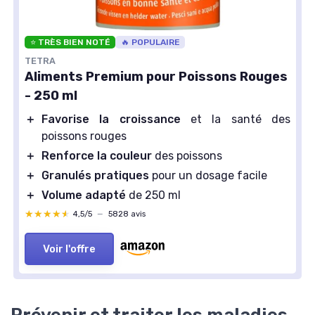
⭐ TRÈS BIEN NOTÉ
🔥 POPULAIRE
TETRA
Aliments Premium pour Poissons Rouges
- 250 ml
＋
Favorise la croissance
et la santé des
poissons rouges
＋
Renforce la couleur
des poissons
＋
Granulés pratiques
pour un dosage facile
＋
Volume adapté
de 250 ml
★★★★★
★★★★★
4,5/5
—
5828 avis
Voir l'offre