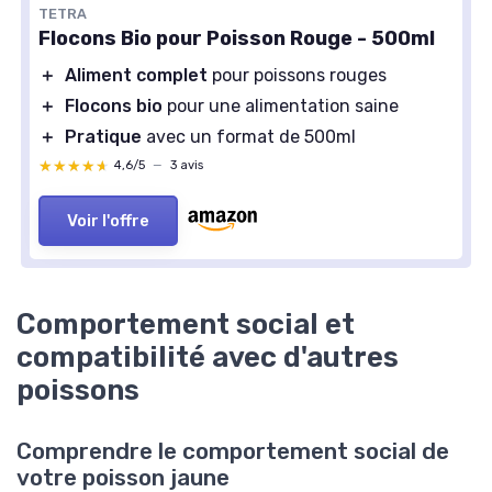
TETRA
Flocons Bio pour Poisson Rouge - 500ml
＋
Aliment complet
pour poissons rouges
＋
Flocons bio
pour une alimentation saine
＋
Pratique
avec un format de 500ml
★★★★★
★★★★★
4,6/5
—
3 avis
Voir l'offre
Comportement social et
compatibilité avec d'autres
poissons
Comprendre le comportement social de
votre poisson jaune