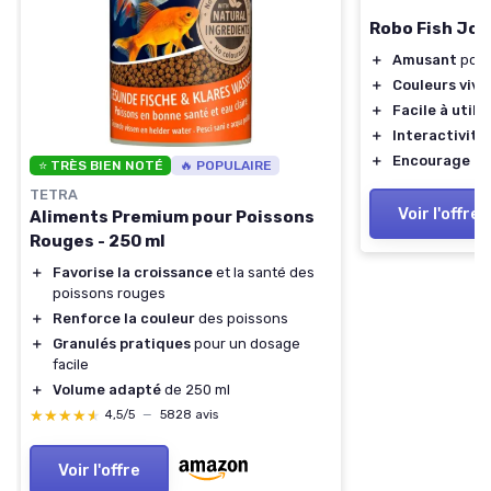
Robo Fish Jou
＋
Amusant
pour
＋
Couleurs vive
＋
Facile à utilis
＋
Interactivité
＋
Encourage les
⭐ TRÈS BIEN NOTÉ
🔥 POPULAIRE
TETRA
Voir l'offre
Aliments Premium pour Poissons
Rouges - 250 ml
＋
Favorise la croissance
et la santé des
poissons rouges
＋
Renforce la couleur
des poissons
＋
Granulés pratiques
pour un dosage
facile
＋
Volume adapté
de 250 ml
★★★★★
★★★★★
4,5/5
—
5828 avis
Voir l'offre