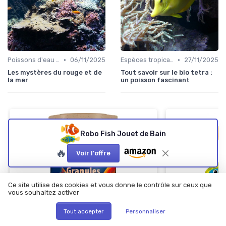
•
•
Poissons d'eau salée
06/11/2025
Espèces tropicales
27/11/2025
Les mystères du rouge et de
Tout savoir sur le bio tetra :
la mer
un poisson fascinant
Robo Fish Jouet de Bain
🔥
Voir l'offre
Ce site utilise des cookies et vous donne le contrôle sur ceux que
vous souhaitez activer
Robo Fish Jou
Tout accepter
Personnaliser
＋
Amusant
pour