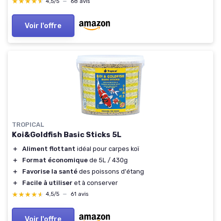
★★★★★
★★★★★
4,5/5
—
68 avis
Voir l'offre
TROPICAL
Koi&Goldfish Basic Sticks 5L
＋
Aliment flottant
idéal pour carpes koï
＋
Format économique
de 5L / 430g
＋
Favorise la santé
des poissons d'étang
＋
Facile à utiliser
et à conserver
★★★★★
★★★★★
4,5/5
—
61 avis
Voir l'offre