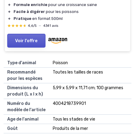
＋
Formule enrichie
pour une croissance saine
＋
Facile à digérer
pour les poissons
＋
Pratique
en format 500ml
★★★★★
★★★★★
4,6/5
—
4341 avis
Voir l'offre
Type d'animal
‎Poisson
Recommandé
‎Toutes les tailles de races
pour les espèces
Dimensions du
‎5,99 x 5,99 x 11,71 cm; 100 grammes
produit (L x l x h)
Numéro du
‎4004218739901
modèle de l'article
Age de l'animal
‎Tous les stades de vie
Goût
‎Produits de la mer