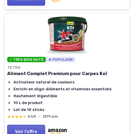
⭐ TRÈS BIEN NOTÉ
🔥 POPULAIRE
TETRA
Aliment Complet Premium pour Carpes Koï
＋
Activateur naturel de couleurs
＋
Enrichi en oligo-éléments et vitamines essentiels
＋
Hautement digestible
＋
10 L de produit
＋
Lot de 10 sticks
★★★★★
★★★★★
4,5/5
—
2579 avis
Voir l'offre