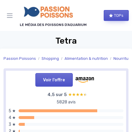
Panneau de gestion des cookies
TOPs
LE MÉDIA DES POISSONS D'AQUARIUM
Tetra
Passion Poissons
Shopping
Alimentation & nutrition
Nourritur
Voir l'offre
4,5 sur 5
★★★★★
★★★★★
5828 avis
5 ★
4 ★
3 ★
2 ★