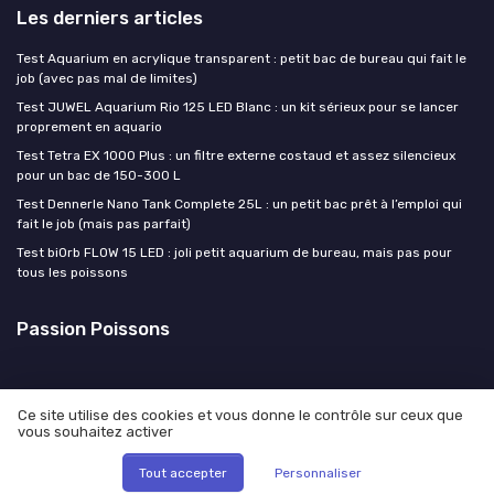
Les derniers articles
Test Aquarium en acrylique transparent : petit bac de bureau qui fait le
job (avec pas mal de limites)
Test JUWEL Aquarium Rio 125 LED Blanc : un kit sérieux pour se lancer
proprement en aquario
Test Tetra EX 1000 Plus : un filtre externe costaud et assez silencieux
pour un bac de 150-300 L
Test Dennerle Nano Tank Complete 25L : un petit bac prêt à l’emploi qui
fait le job (mais pas parfait)
Test biOrb FLOW 15 LED : joli petit aquarium de bureau, mais pas pour
tous les poissons
Passion Poissons
Ce site utilise des cookies et vous donne le contrôle sur ceux que
vous souhaitez activer
Mentions légales
Politique de confidentialité
© Passion Poissons 2026
Tout accepter
Personnaliser