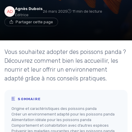
Agnès Dubois
26 mars 2025
11 min de lecture
Éditrice
Partager cette page
Vous souhaitez adopter des poissons panda ?
Découvrez comment bien les accueillir, les
nourrir et leur offrir un environnement
adapté grâce à nos conseils pratiques.
SOMMAIRE
Origine et caractéristiques des poissons panda
Créer un environnement adapté pour les poissons panda
Alimentation idéale pour les poissons panda
Comportement et cohabitation avec d’autres espèces
Prévenir les maladies courantes chez les poissons panda