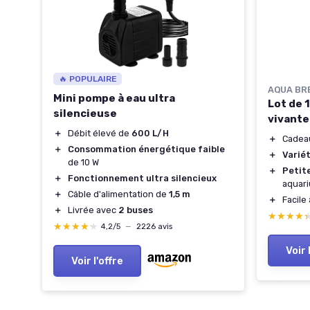
🔥 POPULAIRE
AQUA BRE
Mini pompe à eau ultra
Lot de 
silencieuse
vivante
＋
Débit élevé de
600 L/H
＋
Cadeau
＋
Consommation énergétique faible
＋
Varié
de 10 W
＋
Petite
＋
Fonctionnement ultra silencieux
aquar
＋
Câble d'alimentation de
1,5 m
＋
Facile
ons
＋
Livrée avec
2 buses
★★★★
★★★★
★★★★★
★★★★★
4,2/5
—
2226 avis
Voir 
Voir l'offre