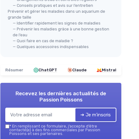
— Conseils pratiques et avis sur l’entretien
Prévenir et gérer les maladies dans un aquarium de
grande taille
— Identifier rapidement les signes de maladies
— Prévenir les maladies grâce à une bonne gestion
de l’eau
— Quoi faire en cas de maladie ?
— Quelques accessoires indispensables
Résumer
ChatGPT
Claude
Mistral
Recevez les dernières actualités de
Passion Poissons
➔ Je m'inscris
*
En remplissant ce formulaire, j’accepte d’être
contacté(e) à des fins commerciales par Passion
Poissons et ses partenaires.