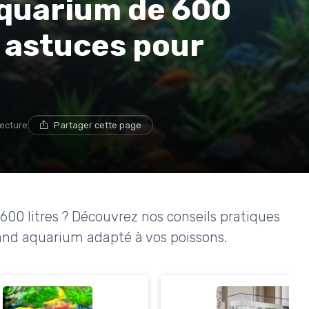
’aquarium de 600
et astuces pour
lecture
Partager cette page
600 litres ? Découvrez nos conseils pratiques
rand aquarium adapté à vos poissons.