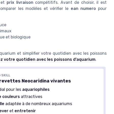
et
prix livraison
compétitifs. Avant de choisir, il est
omparer les modèles et vérifier le
ean numero
pour
ouce
nimaux
que et biologique
quarium et simplifier votre quotidien avec les poissons
iez votre quotidien avec les poissons d’aquarium
.
 SKILL
crevettes Neocaridina vivantes
éal pour les
aquariophiles
e couleurs
attractives
lle
adaptée à de nombreux aquariums
ever
et
entretenir