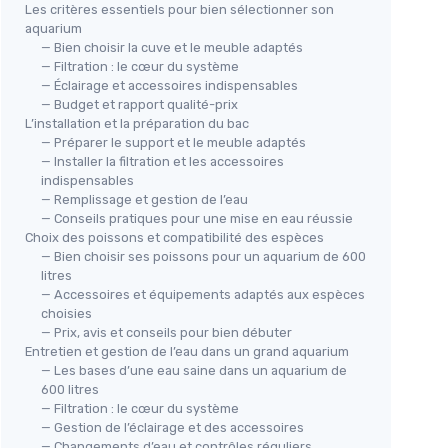
Les critères essentiels pour bien sélectionner son
aquarium
— Bien choisir la cuve et le meuble adaptés
— Filtration : le cœur du système
— Éclairage et accessoires indispensables
— Budget et rapport qualité-prix
🔥
lligent
L’installation et la préparation du bac
Min
— Préparer le support et le meuble adaptés
Aquarium 300L avec Filtre et
— Installer la filtration et les accessoires
sil
Meuble Blanc
ique
en
indispensables
＋
— Remplissage et gestion de l’eau
＋
Capacité
de 300L
＋
— Conseils pratiques pour une mise en eau réussie
＋
Meuble intégré
pour rangement
Choix des poissons et compatibilité des espèces
＋
Design élégant
en blanc
— Bien choisir ses poissons pour un aquarium de 600
＋
＋
Filtration
efficace incluse
litres
＋
＋
Taille adaptée
pour grands poissons
— Accessoires et équipements adaptés aux espèces
＋
choisies
★★
★★
— Prix, avis et conseils pour bien débuter
Voir l'offre
Entretien et gestion de l’eau dans un grand aquarium
— Les bases d’une eau saine dans un aquarium de
600 litres
— Filtration : le cœur du système
— Gestion de l’éclairage et des accessoires
— Changements d’eau et contrôles réguliers