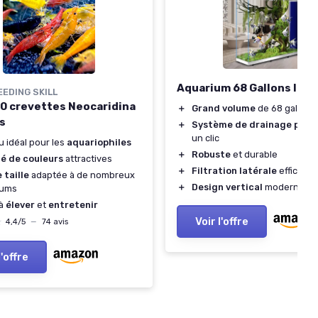
Aquarium 68 Gallons Inte
EDING SKILL
10 crevettes Neocaridina
＋
Grand volume
de 68 gallons
s
＋
Système de drainage prat
un clic
 idéal pour les
aquariophiles
＋
Robuste
et durable
té de couleurs
attractives
＋
Filtration latérale
efficace
 taille
adaptée à de nombreux
＋
Design vertical
moderne
iums
 à
élever
et
entretenir
Voir l'offre
★
★
4,4/5
—
74 avis
l'offre