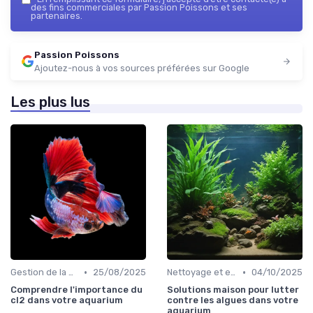
des fins commerciales par Passion Poissons et ses
partenaires.
Passion Poissons
Ajoutez-nous à vos sources préférées sur Google
Les plus lus
•
•
Gestion de la qualité de l'eau
25/08/2025
Nettoyage et entretien
04/10/2025
Comprendre l'importance du
Solutions maison pour lutter
cl2 dans votre aquarium
contre les algues dans votre
aquarium