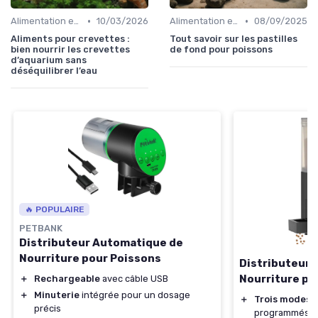
•
•
Alimentation et nutrition
10/03/2026
Alimentation et nutrition
08/09/2025
Aliments pour crevettes :
Tout savoir sur les pastilles
bien nourrir les crevettes
de fond pour poissons
d’aquarium sans
déséquilibrer l’eau
🔥 POPULAIRE
PETBANK
Distributeur Automatique de
Nourriture pour Poissons
Distributeur
Nourriture po
＋
Rechargeable
avec câble USB
＋
Minuterie
intégrée pour un dosage
＋
Trois modes 
précis
programmés