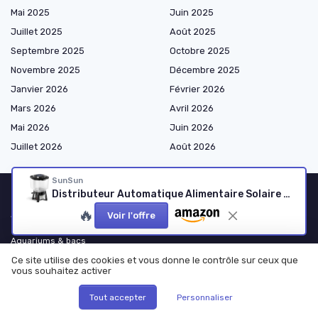
Mai 2025
Juin 2025
Juillet 2025
Août 2025
Septembre 2025
Octobre 2025
Novembre 2025
Décembre 2025
Janvier 2026
Février 2026
Mars 2026
Avril 2026
Mai 2026
Juin 2026
Juillet 2026
Août 2026
SunSun
Distributeur Automatique Alimentaire Solaire pour Poissons
🔥
Shopping
Voir l'offre
Aquariums & bacs
Filtration & circulation
Ce site utilise des cookies et vous donne le contrôle sur ceux que
vous souhaitez activer
Éclairage & électricité
Chauffage & refroidissement
Tout accepter
Personnaliser
Décoration & substrats