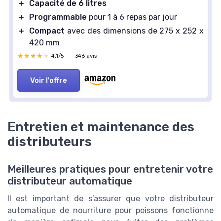
＋
Capacité de 6 litres
＋
Programmable
pour 1 à 6 repas par jour
＋
Compact
avec des dimensions de 275 x 252 x
420 mm
★★★★★
★★★★★
4,1/5
—
346 avis
Voir l'offre
Entretien et maintenance des
distributeurs
Meilleures pratiques pour entretenir votre
distributeur automatique
Il est important de s’assurer que votre distributeur
automatique de nourriture pour poissons fonctionne