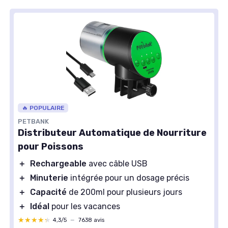
🔥 POPULAIRE
PETBANK
Distributeur Automatique de Nourriture
pour Poissons
＋
Rechargeable
avec câble USB
＋
Minuterie
intégrée pour un dosage précis
＋
Capacité
de 200ml pour plusieurs jours
＋
Idéal
pour les vacances
★★★★★
★★★★★
4,3/5
—
7638 avis