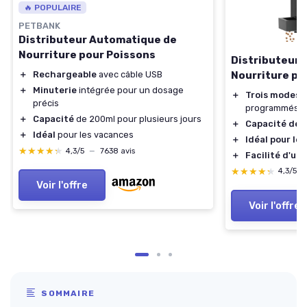
🔥 POPULAIRE
PETBANK
Distributeur Automatique de
Nourriture pour Poissons
Distributeur
Nourriture po
＋
Rechargeable
avec câble USB
＋
Minuterie
intégrée pour un dosage
＋
Trois modes 
précis
programmés
＋
Capacité
de 200ml pour plusieurs jours
＋
Capacité de 
＋
Idéal
pour les vacances
＋
Idéal pour le
★★★★★
★★★★★
4,3/5
—
7638 avis
＋
Facilité d'uti
★★★★★
★★★★★
4,3/5
Voir l'offre
Voir l'offre
SOMMAIRE