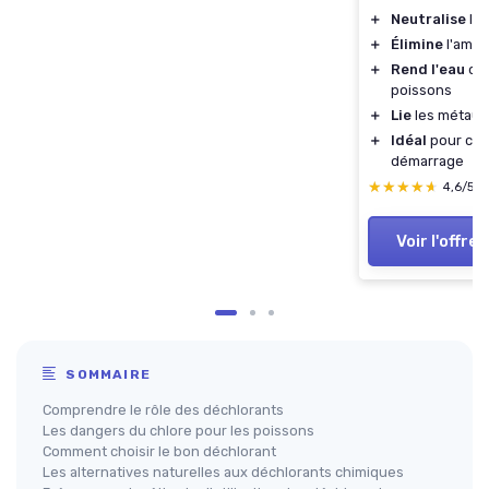
＋
Neutralise
le 
＋
Élimine
l'ammon
＋
Rend l'eau
du 
poissons
＋
Lie
les métaux
＋
Idéal
pour cha
démarrage
★★★★★
★★★★★
4,6/5
Voir l'offre
SOMMAIRE
Comprendre le rôle des déchlorants
Les dangers du chlore pour les poissons
Comment choisir le bon déchlorant
Les alternatives naturelles aux déchlorants chimiques