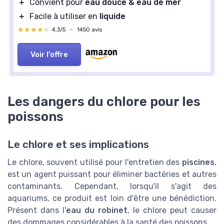
＋
Convient pour
eau douce & eau de mer
＋
Facile à utiliser en
liquide
★★★★★
★★★★★
4,3/5
—
1450 avis
Voir l'offre
Les dangers du chlore pour les
poissons
Le chlore et ses implications
Le chlore, souvent utilisé pour l'entretien des
piscines
,
est un agent puissant pour éliminer bactéries et autres
contaminants. Cependant, lorsqu'il s'agit des
aquariums, ce produit est loin d'être une bénédiction.
Présent dans l'
eau du robinet
, le chlore peut causer
des dommages considérables à la santé des poissons.