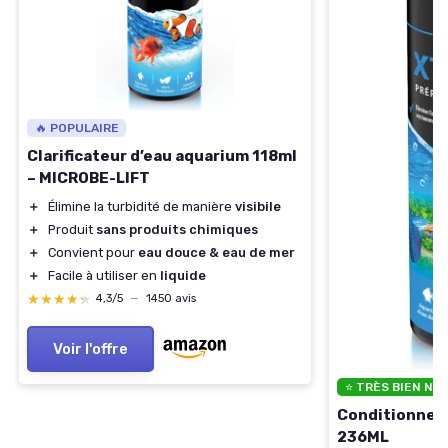
🔥 POPULAIRE
Clarificateur d’eau aquarium 118ml
– MICROBE-LIFT
＋
Élimine la turbidité de manière
visibile
＋
Produit
sans produits chimiques
＋
Convient pour
eau douce & eau de mer
＋
Facile à utiliser en
liquide
★★★★★
★★★★★
4,3/5
—
1450 avis
Voir l'offre
⭐ TRÈS BIEN NO
Conditionneu
236ML