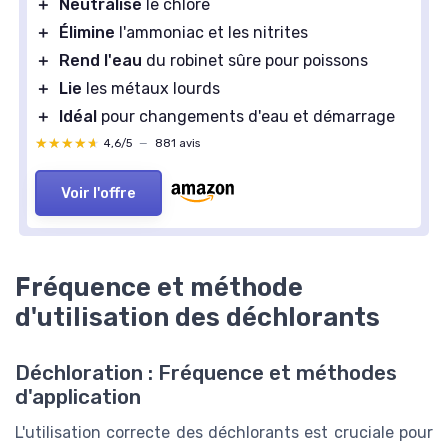
＋
Neutralise
le chlore
＋
Élimine
l'ammoniac et les nitrites
＋
Rend l'eau
du robinet sûre pour poissons
＋
Lie
les métaux lourds
＋
Idéal
pour changements d'eau et démarrage
★★★★★
★★★★★
4,6/5
—
881 avis
Voir l'offre
Fréquence et méthode
d'utilisation des déchlorants
Déchloration : Fréquence et méthodes
d'application
L'utilisation correcte des déchlorants est cruciale pour