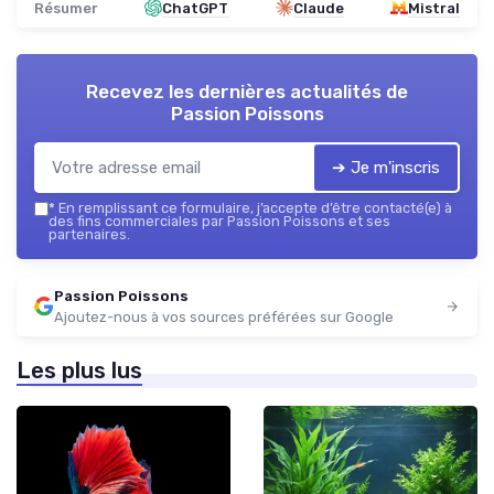
Résumer
ChatGPT
Claude
Mistral
Recevez les dernières actualités de
Passion Poissons
➔ Je m'inscris
*
En remplissant ce formulaire, j’accepte d’être contacté(e) à
des fins commerciales par Passion Poissons et ses
partenaires.
Passion Poissons
Ajoutez-nous à vos sources préférées sur Google
Les plus lus