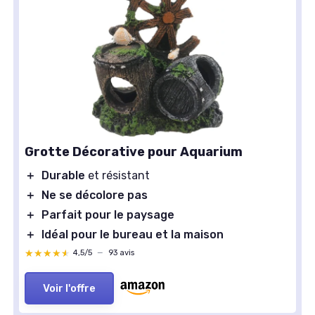
Grotte Décorative pour Aquarium
＋
Durable
et résistant
＋
Ne se décolore pas
＋
Parfait pour le paysage
＋
Idéal pour le bureau et la maison
★★★★★
★★★★★
4,5/5
—
93 avis
Voir l'offre