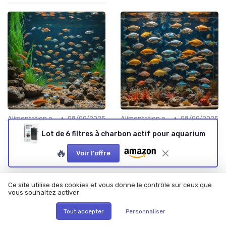
•
•
Alimentation et nutrition
08/09/2025
Alimentation et nutrition
08/09/2025
Les secrets des granulés
Les secrets des flocons
Lot de 6 filtres à charbon actif pour aquarium
pour poissons : un guide
alimentaires pour poissons
complet
🔥
Voir l'offre
Ce site utilise des cookies et vous donne le contrôle sur ceux que
vous souhaitez activer
Tout accepter
Personnaliser