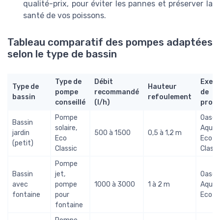
qualité-prix, pour éviter les pannes et préserver la
santé de vos poissons.
Tableau comparatif des pompes adaptées
selon le type de bassin
Type de
Débit
Exem
Type de
Hauteur
pompe
recommandé
de
bassin
refoulement
conseillé
(l/h)
produ
Pompe
Oase
Bassin
solaire,
Aqua
jardin
500 à 1500
0,5 à 1,2 m
Eco
Eco
(petit)
Classic
Classi
Pompe
Bassin
jet,
Oase
avec
pompe
1000 à 3000
1 à 2 m
Aqua
fontaine
pour
Eco
fontaine