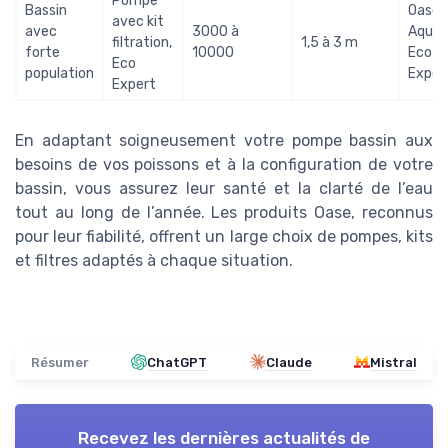
Pompe
Bassin
Oase
avec kit
avec
3000 à
Aqua
filtration,
1,5 à 3 m
forte
10000
Eco
Eco
population
Exper
Expert
En adaptant soigneusement votre pompe bassin aux
besoins de vos poissons et à la configuration de votre
bassin, vous assurez leur santé et la clarté de l’eau
tout au long de l’année. Les produits Oase, reconnus
pour leur fiabilité, offrent un large choix de pompes, kits
et filtres adaptés à chaque situation.
Résumer
ChatGPT
Claude
Mistral
Recevez les dernières actualités de