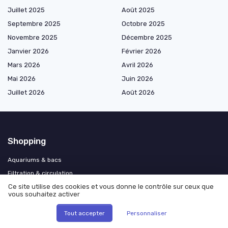
Juillet 2025
Août 2025
Septembre 2025
Octobre 2025
Novembre 2025
Décembre 2025
Janvier 2026
Février 2026
Mars 2026
Avril 2026
Mai 2026
Juin 2026
Juillet 2026
Août 2026
Shopping
Aquariums & bacs
Filtration & circulation
Éclairage & électricité
Ce site utilise des cookies et vous donne le contrôle sur ceux que
vous souhaitez activer
Chauffage & refroidissement
Décoration & substrats
Tout accepter
Personnaliser
Entretien & nettoyage