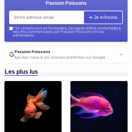
Passion Poissons
➔ Je m'inscris
*
En remplissant ce formulaire, j’accepte d’être contacté(e) à
des fins commerciales par Passion Poissons et ses
partenaires.
Passion Poissons
Ajoutez-nous à vos sources préférées sur Google
Les plus lus