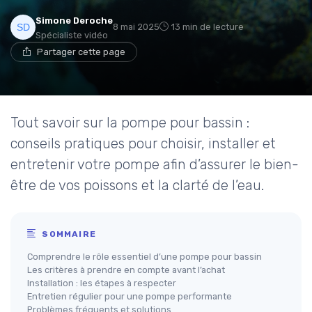
Simone Deroche
8 mai 2025
13 min de lecture
Spécialiste vidéo
Partager cette page
Tout savoir sur la pompe pour bassin :
conseils pratiques pour choisir, installer et
entretenir votre pompe afin d’assurer le bien-
être de vos poissons et la clarté de l’eau.
SOMMAIRE
Comprendre le rôle essentiel d’une pompe pour bassin
Les critères à prendre en compte avant l’achat
Installation : les étapes à respecter
Entretien régulier pour une pompe performante
Problèmes fréquents et solutions