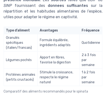
SINP
fournissent des
donnees suffisantes
sur la
répartition et les habitudes alimentaires de l’espèce,
utiles pour adapter le régime en captivité.
Type d’aliment
Avantages
Fréquence
Granulés
Formule équilibrée,
spécifiques
Quotidienne
ingrédients adaptés
(italien/francais)
2 à 3 fois
Apport en fibres,
Légumes pochés
par
favorise la digestion
semaine
Stimule la croissance,
1 à 2 fois
Protéines animales
respecte le régime
par
(petits crustacés)
naturel
semaine
Comparatif des aliments recommandés pour le spinata