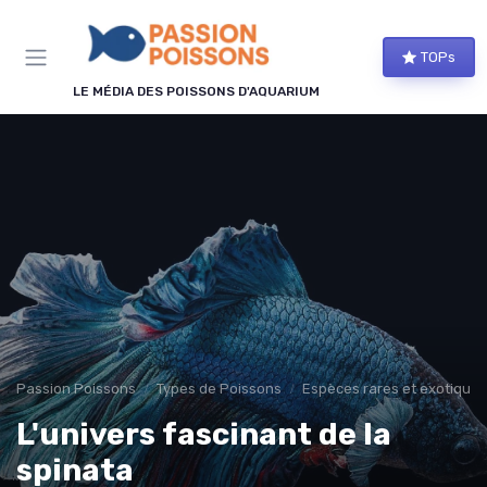
Panneau de gestion des cookies
TOPs
LE MÉDIA DES POISSONS D'AQUARIUM
Passion Poissons
Types de Poissons
Espèces rares et exotiques
L'univers fascinant de la
spinata