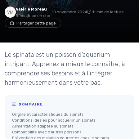
Valérie Moreau
10 novembre 2024
11 min de lecture
Rédactrice en chef
Partager cette page
Le spinata est un poisson d’aquarium
intrigant. Apprenez à mieux le connaître, à
comprendre ses besoins et à l’intégrer
harmonieusement dans votre bac.
SOMMAIRE
Origine et caractéristiques du spinata
Conditions idéales pour accueillir un spinata
Alimentation adaptée au spinata
Compatibilité avec d’autres poissons
Prévention des maladies courantes chez le spinata