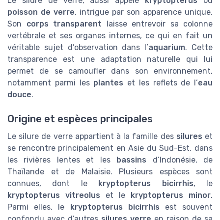
Le silure de verre, aussi appelé
kryptopterus
ou
poisson de verre
, intrigue par son apparence unique.
Son
corps transparent
laisse entrevoir sa colonne
vertébrale et ses organes internes, ce qui en fait un
véritable sujet d’observation dans l’
aquarium
. Cette
transparence est une adaptation naturelle qui lui
permet de se camoufler dans son environnement,
notamment parmi les
plantes
et les reflets de l’
eau
douce
.
Origine et espèces principales
Le silure de verre appartient à la famille des
silures
et
se rencontre principalement en Asie du Sud-Est, dans
les rivières lentes et les
bassins
d’Indonésie, de
Thaïlande et de Malaisie. Plusieurs espèces sont
connues, dont le
kryptopterus bicirrhis
, le
kryptopterus vitreolus
et le
kryptopterus minor
.
Parmi elles, le
kryptopterus bicirrhis
est souvent
confondu avec d’autres
silures verre
en raison de sa