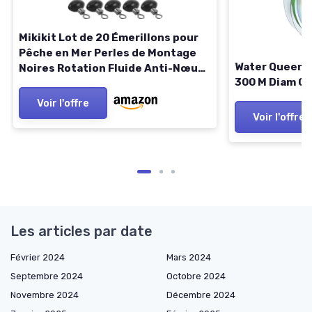
Mikikit Lot de 20 Émerillons pour
Pêche en Mer Perles de Montage
Water Queen N
Noires Rotation Fluide Anti-Nœud
300 M Diam 0
Perles en Verre Résistantes à
L’Abrasion pour Leurres Silure
Voir l'offre
Accessoires Légers pour
Voir l'offre
Les articles par date
Février 2024
Mars 2024
Septembre 2024
Octobre 2024
Novembre 2024
Décembre 2024