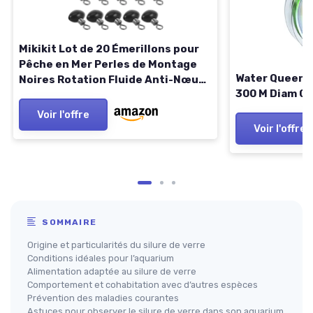
Mikikit Lot de 20 Émerillons pour
Pêche en Mer Perles de Montage
Water Queen N
Noires Rotation Fluide Anti-Nœud
300 M Diam 0
Perles en Verre Résistantes à
L’Abrasion pour Leurres Silure
Voir l'offre
Accessoires Légers pour
Voir l'offre
SOMMAIRE
Origine et particularités du silure de verre
Conditions idéales pour l’aquarium
Alimentation adaptée au silure de verre
Comportement et cohabitation avec d’autres espèces
Prévention des maladies courantes
Astuces pour observer le silure de verre dans son aquarium