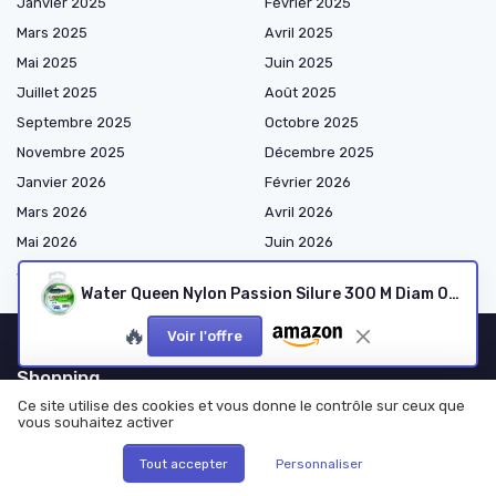
Janvier 2025
Février 2025
Mars 2025
Avril 2025
Mai 2025
Juin 2025
Juillet 2025
Août 2025
Septembre 2025
Octobre 2025
Novembre 2025
Décembre 2025
Janvier 2026
Février 2026
Mars 2026
Avril 2026
Mai 2026
Juin 2026
Juillet 2026
Août 2026
Water Queen Nylon Passion Silure 300 M Diam 0.60 mm
🔥
Voir l'offre
Shopping
Ce site utilise des cookies et vous donne le contrôle sur ceux que
Aquariums & bacs
vous souhaitez activer
Filtration & circulation
Tout accepter
Personnaliser
Éclairage & électricité