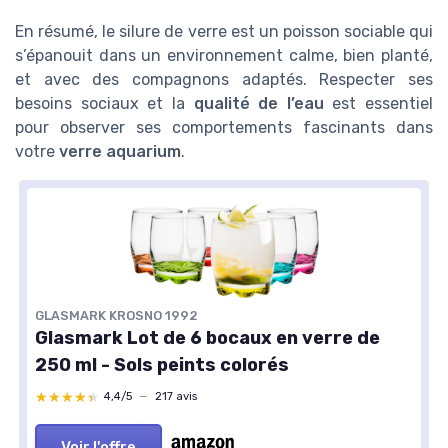
En résumé, le silure de verre est un poisson sociable qui
s’épanouit dans un environnement calme, bien planté,
et avec des compagnons adaptés. Respecter ses
besoins sociaux et la
qualité de l’eau
est essentiel
pour observer ses comportements fascinants dans
votre
verre aquarium
.
GLASMARK KROSNO 1992
Glasmark Lot de 6 bocaux en verre de
250 ml - Sols peints colorés
★★★★★
★★★★★
4,4/5
—
217 avis
Voir l'offre