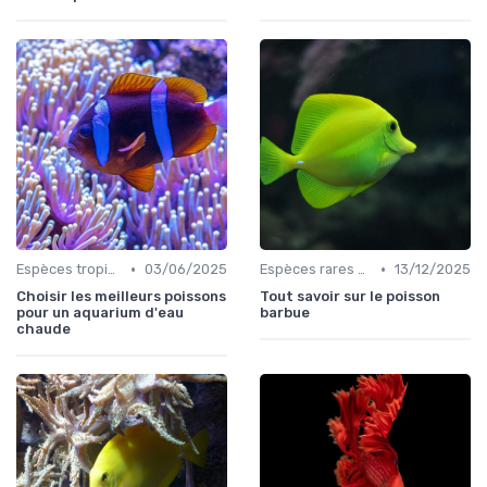
•
•
Espèces tropicales
03/06/2025
Espèces rares et exotiques
13/12/2025
Choisir les meilleurs poissons
Tout savoir sur le poisson
pour un aquarium d'eau
barbue
chaude