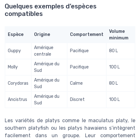
Quelques exemples d’espèces
compatibles
Volume
Espèce
Origine
Comportement
minimum
Amérique
Guppy
Pacifique
80 L
centrale
Amérique du
Molly
Pacifique
100 L
Sud
Amérique du
Corydoras
Calme
80 L
Sud
Amérique du
Ancistrus
Discret
100 L
Sud
Les variétés de platys comme le maculatus platy, le
southern platyfish ou les platys hawaiens s’intègrent
facilement dans un groupe. Leur comportement