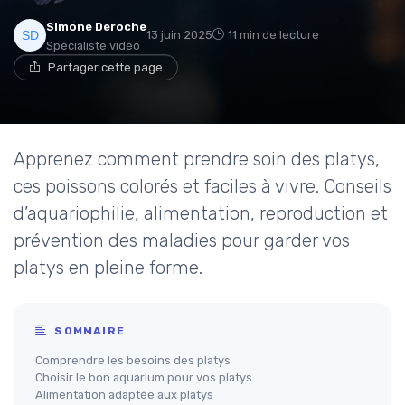
Simone Deroche
13 juin 2025
11 min de lecture
Spécialiste vidéo
Partager cette page
Apprenez comment prendre soin des platys,
ces poissons colorés et faciles à vivre. Conseils
d’aquariophilie, alimentation, reproduction et
prévention des maladies pour garder vos
platys en pleine forme.
SOMMAIRE
Comprendre les besoins des platys
Choisir le bon aquarium pour vos platys
Alimentation adaptée aux platys