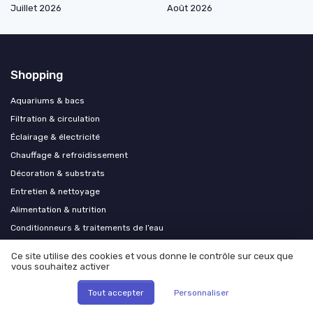
Juillet 2026
Août 2026
Shopping
Aquariums & bacs
Filtration & circulation
Éclairage & électricité
Chauffage & refroidissement
Décoration & substrats
Entretien & nettoyage
Alimentation & nutrition
Conditionneurs & traitements de l’eau
Accessoires divers
Ce site utilise des cookies et vous donne le contrôle sur ceux que
Livres & documentation
vous souhaitez activer
Bassins de jardin et carpes koï
Tout accepter
Personnaliser