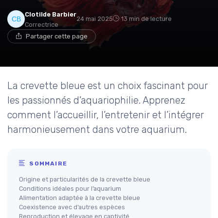
Clotilde Barbier
24 mai 2025
13 min de lecture
Correctrice
Partager cette page
La crevette bleue est un choix fascinant pour
les passionnés d’aquariophilie. Apprenez
comment l’accueillir, l’entretenir et l’intégrer
harmonieusement dans votre aquarium.
SOMMAIRE
Origine et particularités de la crevette bleue
Conditions idéales pour l’aquarium
Alimentation adaptée à la crevette bleue
Coexistence avec d’autres espèces
Reproduction et élevage en captivité