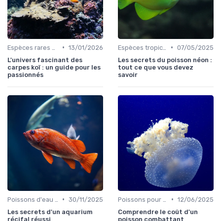
•
•
Espèces rares et exotiques
13/01/2026
Espèces tropicales
07/05/2025
L'univers fascinant des
Les secrets du poisson néon :
carpes koï : un guide pour les
tout ce que vous devez
passionnés
savoir
•
•
Poissons d'eau salée
30/11/2025
Poissons pour débutants
12/06/2025
Les secrets d'un aquarium
Comprendre le coût d'un
récifal réussi
poisson combattant