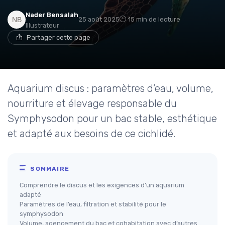
Nader Bensalah
25 août 2025
15 min de lecture
Illustrateur
Partager cette page
Aquarium discus : paramètres d’eau, volume,
nourriture et élevage responsable du
Symphysodon pour un bac stable, esthétique
et adapté aux besoins de ce cichlidé.
SOMMAIRE
Comprendre le discus et les exigences d’un aquarium
adapté
Paramètres de l’eau, filtration et stabilité pour le
symphysodon
Volume, agencement du bac et cohabitation avec d’autres