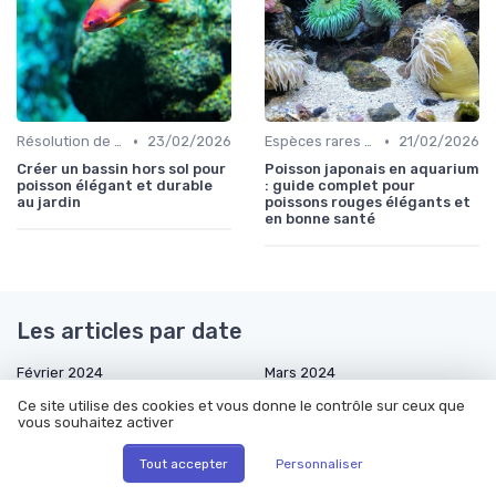
•
•
Résolution de problèmes courants
23/02/2026
Espèces rares et exotiques
21/02/2026
Créer un bassin hors sol pour
Poisson japonais en aquarium
poisson élégant et durable
: guide complet pour
au jardin
poissons rouges élégants et
en bonne santé
Les articles par date
Février 2024
Mars 2024
Septembre 2024
Octobre 2024
Ce site utilise des cookies et vous donne le contrôle sur ceux que
vous souhaitez activer
Novembre 2024
Décembre 2024
Janvier 2025
Février 2025
Tout accepter
Personnaliser
Mars 2025
Avril 2025