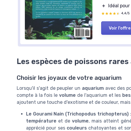
＋
Idéal pou
★★★★★
★★★★★
4,4/5
Voir l'offre
Les espèces de poissons rares
Choisir les joyaux de votre aquarium
Lorsqu'il s'agit de peupler un
aquarium
avec des poi
compte à la fois le
volume
de l'aquarium et les
bes
ajoutent une touche d'exotisme et de couleur, mais 
Le Gourami Nain (Trichopodus trichopterus)
:
température
et de
volume
, mais atteint gé
apprécié pour ses
couleurs
chatoyantes et s