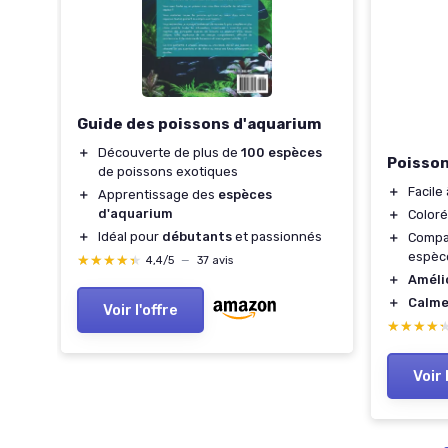
Guide des poissons d'aquarium
＋
Découverte de plus de
100 espèces
Poisson
de poissons exotiques
＋
Facile
＋
Apprentissage des
espèces
d'aquarium
＋
Coloré
＋
Idéal pour
débutants
et passionnés
＋
Compa
espèc
★★★★★
★★★★★
4,4/5
—
37 avis
＋
Améli
＋
Calm
Voir l'offre
★★★★
★★★★
Voir 