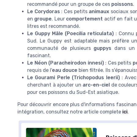
recommandé pour un groupe de ces
poissons
.
Le Corydoras
: Ces petits
animaux
sociaux son
en
groupe
. Leur
comportement
actif en fait 
litres est recommandé.
Le Guppy Mâle (Poecilia reticulata)
: Connu p
Sud. Le Guppy est adaptable mais préfère u
communauté de plusieurs
guppys
dans u
fascinant.
Le Néon (Paracheirodon innesi)
: Ces petits
p
requis de l'
eau douce
bien filtrée. Ils s'épano
Le Gourami Perle (Trichopodus leerii)
: Avec 
cherchant à ajouter un
arc-en-ciel
de couleur
pour ces poissons du Sud-Est asiatique.
Pour découvrir encore plus d'informations fascinan
intégration, consultez notre article complete
ici
.