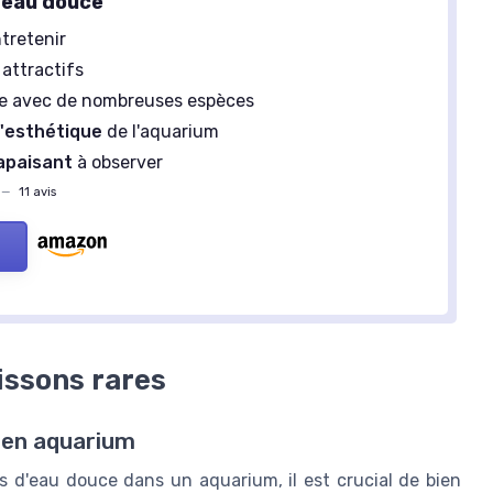
'eau douce
ntretenir
 attractifs
e avec de nombreuses espèces
l'esthétique
de l'aquarium
apaisant
à observer
—
11 avis
issons rares
s en aquarium
s d'eau douce dans un aquarium, il est crucial de bien