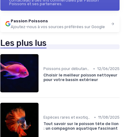
contacté(e) à des fins commerciales par Passion
Poissons et ses partenaires.
Passion Poissons
Ajoutez-nous à vos sources préférées sur Google
Les plus lus
•
Poissons pour débutants
12/06/2025
Choisir le meilleur poisson nettoyeur
pour votre bassin extérieur
•
Espèces rares et exotiques
11/08/2025
Tout savoir sur le poisson tête de lion
: un compagnon aquatique fascinant