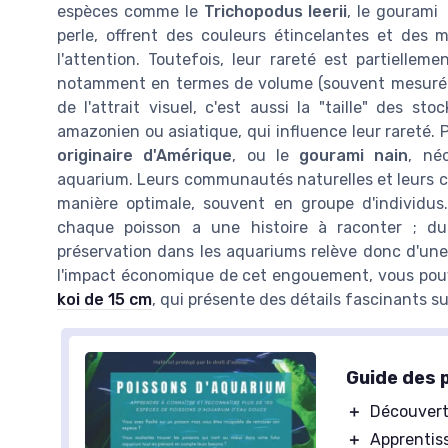
espèces comme le
Trichopodus leerii
, le gourami
perle, offrent des couleurs étincelantes et des 
l'attention. Toutefois, leur rareté est partielle
notamment en termes de volume (souvent mesuré en
de l'attrait visuel, c'est aussi la "taille" des st
amazonien ou asiatique, qui influence leur rareté.
originaire d'Amérique
, ou le
gourami nain
, né
aquarium. Leurs communautés naturelles et leurs c
manière optimale, souvent en groupe d'individus
chaque poisson a une histoire à raconter ; 
préservation dans les aquariums relève donc d'une
l'impact économique de cet engouement, vous po
koi de 15 cm
, qui présente des détails fascinants s
Guide des 
＋
Découvert
＋
Apprentis