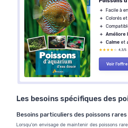
Poissons d
＋
Facile à e
＋
Colorés et
＋
Compatibl
＋
Améliore 
＋
Calme
et
★★★★★
★★★★★
4,3/5
Voir l'offre
Les besoins spécifiques des po
Besoins particuliers des poissons rare
Lorsqu'on envisage de maintenir des poissons rare