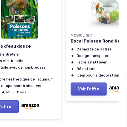
MOBICLINIC
Bocal Poisson Rond Nemo
s d'eau douce
＋
Capacité
de 4 litres
 à entretenir
＋
Design
transparent
s et attractifs
＋
Facile à
nettoyer
tible avec de nombreuses
＋
Résistant
es
＋
Idéal pour la
décoration int
ore l'esthétique
de l'aquarium
e
et
apaisant
à observer
Voir l'offre
★
★
4,3/5
—
11 avis
l'offre