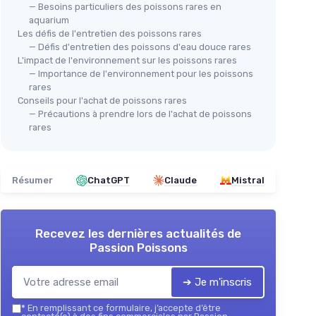
— Besoins particuliers des poissons rares en
aquarium
Les défis de l'entretien des poissons rares
— Défis d'entretien des poissons d'eau douce rares
AIMÉ
L'impact de l'environnement sur les poissons rares
Aime Aquarium Plastique
— Importance de l'environnement pour les poissons
Gui
rares
＋
Design
attrayant
Conseils pour l'achat de poissons rares
 4L
＋
＋
Couleurs
assorties
— Précautions à prendre lors de l'achat de poissons
＋
Facile à
installer
rares
＋
＋
Matériau
durable
＋
Voir l'offre
Résumer
ChatGPT
Claude
Mistral
★★
★★
érieure
Recevez les dernières actualités de
Passion Poissons
➔ Je m'inscris
*
En remplissant ce formulaire, j’accepte d’être