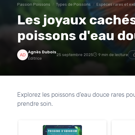
Passion Poissons
Types de Poissons
Espèces rares et ex
Les joyaux cachés
poissons d'eau do
Agnès Dubois
25 septembre 2025
9 min de lecture
Éditrice
Explorez les poissons d'eau douce rares 
prendre soin.