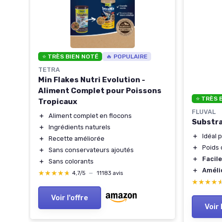
⭐ TRÈS BIEN NOTÉ
🔥 POPULAIRE
TETRA
Min Flakes Nutri Evolution -
Aliment Complet pour Poissons
⭐ TRÈS 
Tropicaux
FLUVAL
＋
Aliment complet en flocons
Substra
＋
Ingrédients naturels
＋
Idéal 
＋
Recette améliorée
＋
Poids
＋
Sans conservateurs ajoutés
＋
Facile
＋
Sans colorants
＋
Amélio
★★★★★
★★★★★
4,7/5
—
11183 avis
★★★★
★★★★
Voir l'offre
Voir 