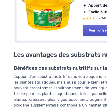
＋
Apport d
＋
Facile à ut
★★★★★
★★★★★
4,3/5
Voir l'offre
Les avantages des substrats nu
Bénéfices des substrats nutritifs sur l
L'option d'un substrat nutritif dans votre aquariu
les plantes aquatiques, mais aussi pour le bien-êt
peuvent transformer l'environnement de vos aqua
fertile pour les plantes aquatiques, telles que cel
plantes croissent plus vigoureusement, augment
oxygène supplémentaire contribue à un habitat plus 