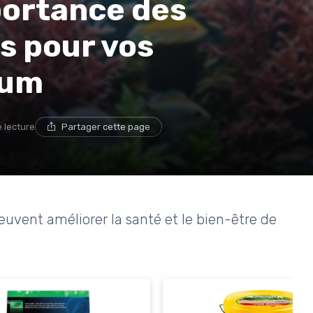
ortance des
fs pour vos
ium
e lecture
Partager cette page
euvent améliorer la santé et le bien-être de