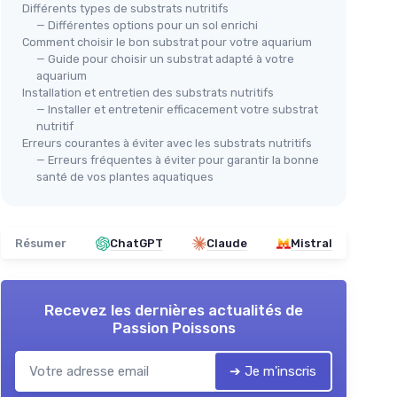
Différents types de substrats nutritifs
— Différentes options pour un sol enrichi
Comment choisir le bon substrat pour votre aquarium
— Guide pour choisir un substrat adapté à votre
aquarium
Terre
Installation et entretien des substrats nutritifs
⭐ 
— Installer et entretenir efficacement votre substrat
TET
nutritif
s plantes
Min
Erreurs courantes à éviter avec les substrats nutritifs
ant
JBL
— Erreurs fréquentes à éviter pour garantir la bonne
Ali
Sansibar DARK (BLACK) 5kg
santé de vos plantes aquatiques
Tro
rium
＋
Poids de
5 kg
＋
＋
Couleur
Noir
＋
＋
Idéal pour
divers usages
Résumer
ChatGPT
Claude
Mistral
＋
★★★★★
★★★★★
4,5/5
—
5 avis
＋
＋
Voir l'offre
Recevez les dernières actualités de
★★
★★
Passion Poissons
➔ Je m'inscris