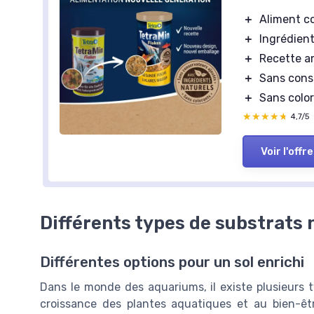
＋
Aliment c
＋
Ingrédient
＋
Recette a
＋
Sans cons
＋
Sans colo
★★★★★
★★★★★
4,7/5
Voir l'offre
Différents types de substrats n
Différentes options pour un sol enrichi
Dans le monde des aquariums, il existe plusieurs t
croissance des plantes aquatiques et au bien-êt