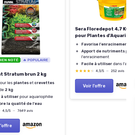
Sera Floredepot 4,7 KG - 
pour Plantes d'Aquarium
＋
Favorise l'enracinement
de
＋
Apport de nutriments
pend
l'enracinement
BIEN NOTÉ
🔥 POPULAIRE
＋
Facile à utiliser
dans l'aqua
★★★★★
★★★★★
4,3/5
—
252 avis
t Stratum brun 2 kg
pour les
plantes
et
crevettes
Voir l'offre
 de
2 kg
 à utiliser
pour aquariophilie
re la qualité de l'eau
★
★
4,5/5
—
7649 avis
l'offre