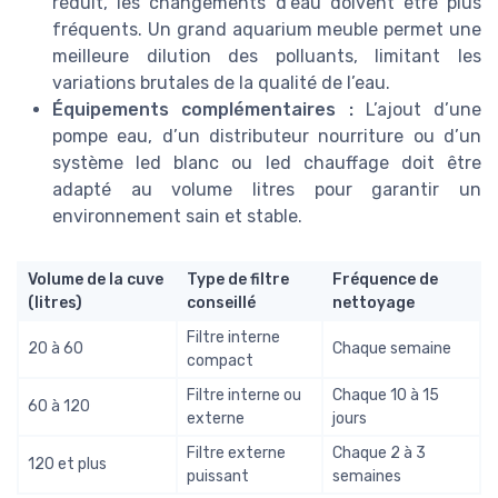
réduit, les changements d’eau doivent être plus
fréquents. Un grand aquarium meuble permet une
meilleure dilution des polluants, limitant les
variations brutales de la qualité de l’eau.
Équipements complémentaires :
L’ajout d’une
pompe eau, d’un distributeur nourriture ou d’un
système led blanc ou led chauffage doit être
adapté au volume litres pour garantir un
environnement sain et stable.
Volume de la cuve
Type de filtre
Fréquence de
(litres)
conseillé
nettoyage
Filtre interne
20 à 60
Chaque semaine
compact
Filtre interne ou
Chaque 10 à 15
60 à 120
externe
jours
Filtre externe
Chaque 2 à 3
120 et plus
puissant
semaines