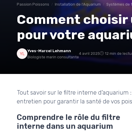
Passion Poissons
Installation de l'Aquarium
Systèmes de fi
Comment choisir u
pour votre aquar
Yves-Marcel Lehmann
4 avril 2025
12 min de lectu
Biologiste marin consultante
Tout savoir sur le filtre interne d’aquarium
entretien pour garantir la santé de vos poi
Comprendre le rôle du filtre
interne dans un aquarium