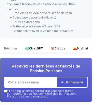
Problèmes fréquents et solutions avec les filtres
internes
— Problèmes de débit et circulation de l’eau
— Colmatage et perte d’efficacité
— Bruits et vibrations
— Fuites et problèmes d’étanchéité
— Compatibilité avec le volume de l’aquarium
Résumer
ChatGPT
Claude
Mistral
Recevez les dernières actualités de
Passion Poissons
➔ Je m'inscris
*
En remplissant ce formulaire, j’accepte d’être
contacté(e) à des fins commerciales par Passion
Poissons et ses partenaires.