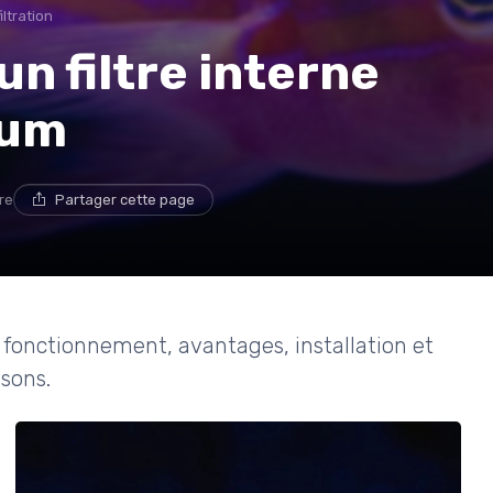
ltration
n filtre interne
ium
re
Partager cette page
 : fonctionnement, avantages, installation et
ssons.