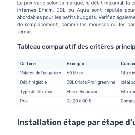
Le prix varie selon la marque, le débit maximal, la ca
internes Eheim, JBL ou Aqua sont réputés pour l
abordables pour les petits budgets. Vérifiez égaleme
de remplacement, comme les mousses ou les carto
terme.
Tableau comparatif des critères princi
Critère
Exemple
Consei
Volume de l’aquarium
60 litres
Filtre 
Débit réglable
JBL CristalProfi greenline
Idéal p
Type de filtration
Eheim Biopower
Filtrat
Prix
De 20 à 80 €
Compare
Installation étape par étape d’u