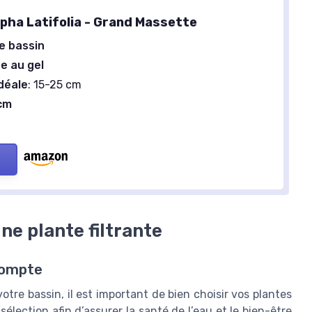
ypha Latifolia - Grand Massette
e bassin
e au gel
déale
: 15-25 cm
 cm
une plante filtrante
compte
votre bassin, il est important de bien choisir vos plantes
élection afin d’assurer la santé de l’eau et le bien-être