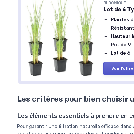
BLOOMIQUE
Lot de 6 T
＋
Plantes d
＋
Résistant
＋
Hauteur i
＋
Pot de 9
＋
Lot de 6
Voir l'offre
Les critères pour bien choisir 
Les éléments essentiels à prendre en 
Pour garantir une filtration naturelle efficace dans 
aquatiques. Plusieurs critères doivent guider votre s