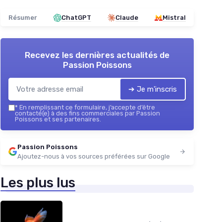
Résumer
ChatGPT
Claude
Mistral
Recevez les dernières actualités de
Passion Poissons
➔ Je m'inscris
 les
*
En remplissant ce formulaire, j’accepte d’être
contacté(e) à des fins commerciales par Passion
Poissons et ses partenaires.
en
Passion Poissons
ransport
Ajoutez-nous à vos sources préférées sur Google
Les plus lus