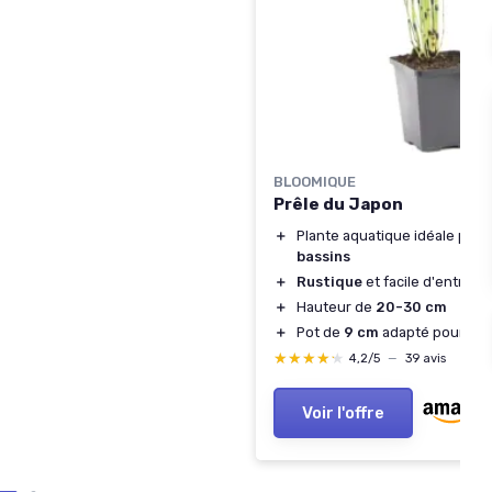
BLOOMIQUE
Prêle du Japon
＋
Plante aquatique idéale pour
bassins
＋
Rustique
et facile d'entreti
＋
Hauteur de
20-30 cm
＋
Pot de
9 cm
adapté pour le t
★★★★★
★★★★★
4,2/5
—
39 avis
Voir l'offre