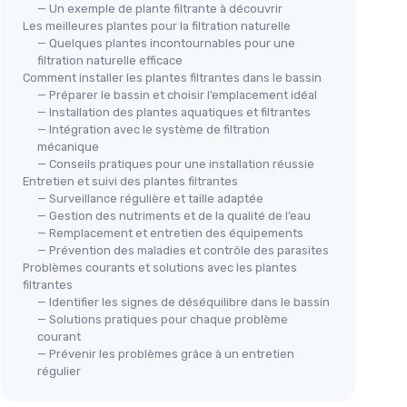
— Un exemple de plante filtrante à découvrir
Les meilleures plantes pour la filtration naturelle
— Quelques plantes incontournables pour une
filtration naturelle efficace
Comment installer les plantes filtrantes dans le bassin
— Préparer le bassin et choisir l’emplacement idéal
BLOOMIQUE
— Installation des plantes aquatiques et filtrantes
BLO
Typha Latifolia - Grand Massette
— Intégration avec le système de filtration
Lot
mécanique
＋
Facile à cultiver
Ma
— Conseils pratiques pour une installation réussie
＋
Résistante au gel
Entretien et suivi des plantes filtrantes
＋
＋
Idéale pour les bacs à plantes
— Surveillance régulière et taille adaptée
＋
— Gestion des nutriments et de la qualité de l’eau
＋
Hauteur de 15-25 cm
＋
— Remplacement et entretien des équipements
＋
Lot de 3 plantes
＋
— Prévention des maladies et contrôle des parasites
★★★★★
★★★★★
4/5
—
211 avis
Problèmes courants et solutions avec les plantes
＋
filtrantes
— Identifier les signes de déséquilibre dans le bassin
Voir l'offre
— Solutions pratiques pour chaque problème
courant
— Prévenir les problèmes grâce à un entretien
régulier