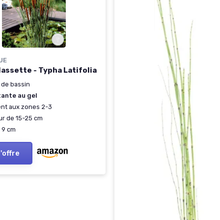
UE
assette - Typha Latifolia
 de bassin
tante au gel
nt aux zones 2-3
ur de 15-25 cm
 9 cm
l'offre