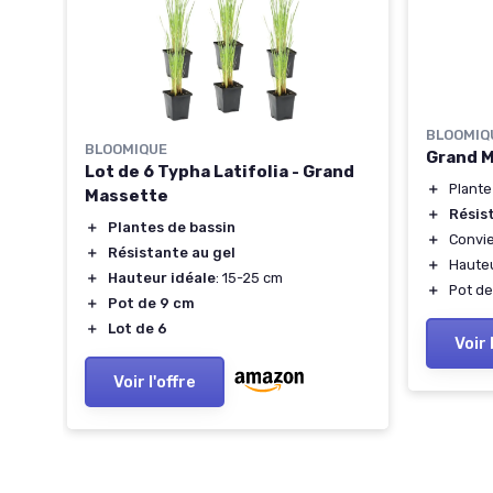
BLOOMIQ
BLOOMIQUE
Grand M
ette
Lot de 6 Typha Latifolia - Grand
＋
Plante
Massette
＋
Résis
＋
Plantes de bassin
＋
Convie
＋
Résistante au gel
＋
Haute
＋
Hauteur idéale
: 15-25 cm
＋
Pot de
＋
Pot de 9 cm
＋
Lot de 6
Voir 
Voir l'offre