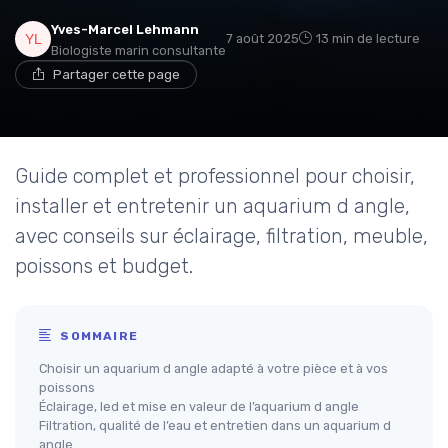
Yves-Marcel Lehmann
7 août 2025
13 min de lecture
Biologiste marin consultante
Partager cette page
Guide complet et professionnel pour choisir,
installer et entretenir un aquarium d angle,
avec conseils sur éclairage, filtration, meuble,
poissons et budget.
SOMMAIRE
Choisir un aquarium d angle adapté à votre pièce et à vos
poissons
Éclairage, led et mise en valeur de l’aquarium d angle
Filtration, qualité de l’eau et entretien dans un aquarium d
angle