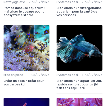
•
•
Nettoyage et entretien
16/02/2026
Systèmes de filtration
16/02/2026
Pompe doseuse aquarium :
Bien choisir un filtergehäuse
maîtriser le dosage pour un
aquarium pour la santé de
écosystème stable
vos poissons
•
•
Mise en place d'un écosystème
05/02/2026
Systèmes de filtration
16/02/2026
Créer un bassin idéal pour
Bien choisir un aquarium JBL
vos carpes koi
: guide complet pour un jbl
fish tank équilibré