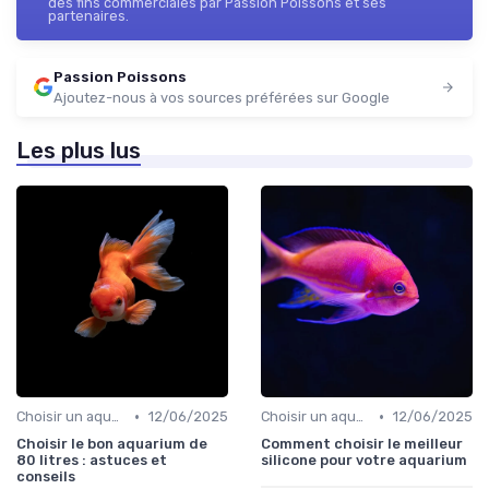
des fins commerciales par Passion Poissons et ses
partenaires.
Passion Poissons
Ajoutez-nous à vos sources préférées sur Google
Les plus lus
•
•
Choisir un aquarium
12/06/2025
Choisir un aquarium
12/06/2025
Choisir le bon aquarium de
Comment choisir le meilleur
80 litres : astuces et
silicone pour votre aquarium
conseils