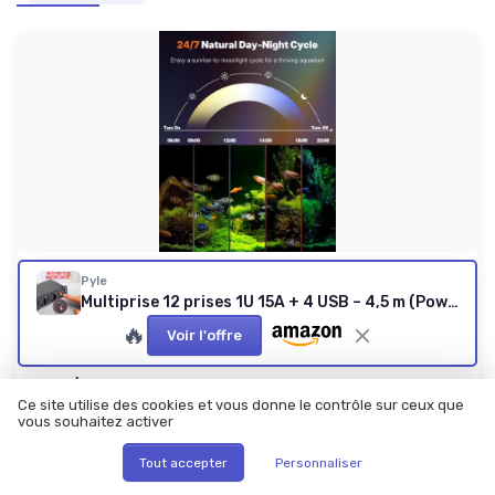
Pyle
PAWFLY
Multiprise 12 prises 1U 15A + 4 USB – 4,5 m (Power Pig Tales EU)
40 cm LED Lampe Aquarium Lampe
🔥
d'aquarium submersible avec m...
Voir l'offre
Une rampe pas chère avec vrai mode 24/7
8.4/10
★★★★★
★★★★★
Ce site utilise des cookies et vous donne le contrôle sur ceux que
Rapport qualité-prix
★★★★★
★★★★★
vous souhaitez activer
Design
★★★★★
★★★★★
Tout accepter
Personnaliser
Materiaux
★★★★★
★★★★★