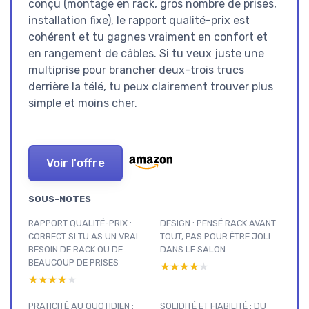
conçu (montage en rack, gros nombre de prises,
installation fixe), le rapport qualité-prix est
cohérent et tu gagnes vraiment en confort et
en rangement de câbles. Si tu veux juste une
multiprise pour brancher deux-trois trucs
derrière la télé, tu peux clairement trouver plus
simple et moins cher.
Voir l'offre
SOUS-NOTES
RAPPORT QUALITÉ-PRIX :
DESIGN : PENSÉ RACK AVANT
CORRECT SI TU AS UN VRAI
TOUT, PAS POUR ÊTRE JOLI
BESOIN DE RACK OU DE
DANS LE SALON
BEAUCOUP DE PRISES
★★★★★
★★★★★
★★★★★
★★★★★
PRATICITÉ AU QUOTIDIEN :
SOLIDITÉ ET FIABILITÉ : DU